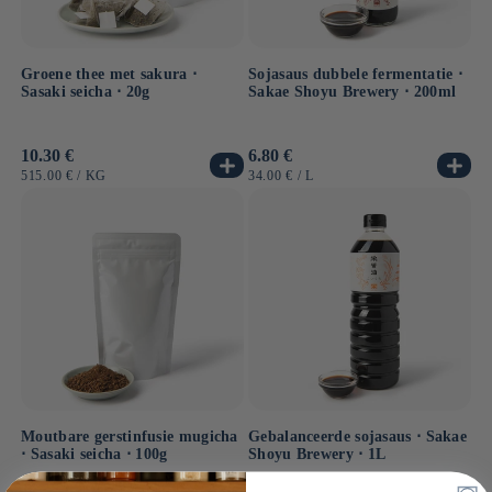
Groene thee met sakura ⋅
Sojasaus dubbele fermentatie ⋅
Sasaki seicha ⋅ 20g
Sakae Shoyu Brewery ⋅ 200ml
Normale
10.30 €
Normale
6.80 €
prijs
prijs
EENHEIDSPRIJS
PER
EENHEIDSPRIJS
PER
515.00 €
/
KG
34.00 €
/
L
Moutbare gerstinfusie mugicha
Gebalanceerde sojasaus ⋅ Sakae
⋅ Sasaki seicha ⋅ 100g
Shoyu Brewery ⋅ 1L