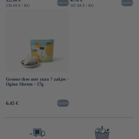
épuisé
épuisé
prijs
prijs
EENHEIDSPRIJS
PER
EENHEIDSPRIJS
PER
250.00 €
/
KG
167.86 €
/
KG
Groene thee met yuzu 7 zakjes ⋅
Ogino Shoten ⋅ 17g
Normale
6.45 €
épuisé
prijs