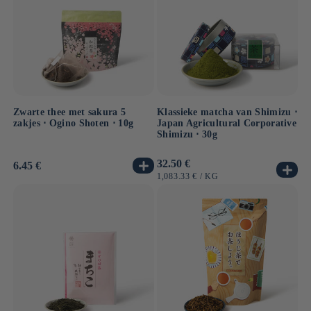
Zwarte thee met sakura 5
Klassieke matcha van Shimizu ⋅
zakjes ⋅ Ogino Shoten ⋅ 10g
Japan Agricultural Corporative
Shimizu ⋅ 30g
Normale
32.50 €
Normale
6.45 €
prijs
prijs
EENHEIDSPRIJS
PER
1,083.33 €
/
KG