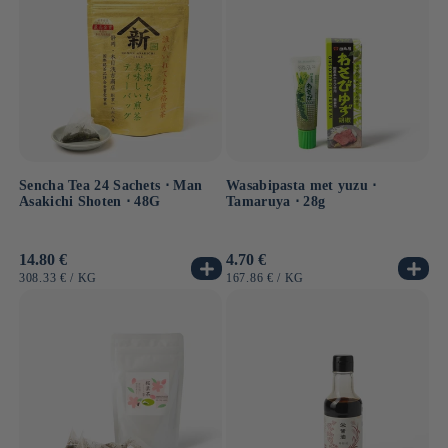
Sencha Tea 24 Sachets ⋅ Man
Wasabipasta met yuzu ⋅
Asakichi Shoten ⋅ 48G
Tamaruya ⋅ 28g
Normale
14.80 €
Normale
4.70 €
prijs
prijs
EENHEIDSPRIJS
PER
EENHEIDSPRIJS
PER
308.33 €
/
KG
167.86 €
/
KG