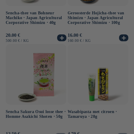
Sencha-thee van Bohneur
Geroosterde Hojicha-thee van
Machiko ⋅ Japan Agricultural
Shimizu ⋅ Japan Agricultural
Corporative Shimizu ⋅ 40g
Corporative Shimizu ⋅ 100g
Normale
20.00 €
Normale
16.00 €
prijs
prijs
EENHEIDSPRIJS
PER
EENHEIDSPRIJS
PER
500.00 €
/
KG
160.00 €
/
KG
Sencha Sakura Osui losse thee ⋅
Wasabipasta met citroen ⋅
Homme Asakichi Shoten ⋅ 50g
Tamaruya ⋅ 28g
Normale
12.50 €
Normale
4.70 €