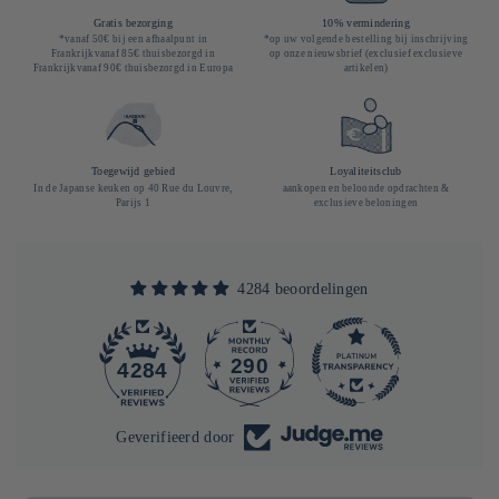
Gratis bezorging
10% vermindering
*vanaf 50€ bij een afhaalpunt in
*op uw volgende bestelling bij inschrijving
Frankrijkvanaf 85€ thuisbezorgd in
op onze nieuwsbrief (exclusief exclusieve
Frankrijkvanaf 90€ thuisbezorgd in Europa
artikelen)
Toegewijd gebied
Loyaliteitsclub
In de Japanse keuken op 40 Rue du Louvre,
aankopen en beloonde opdrachten &
Parijs 1
exclusieve beloningen
4284 beoordelingen
290
4284
Geverifieerd door