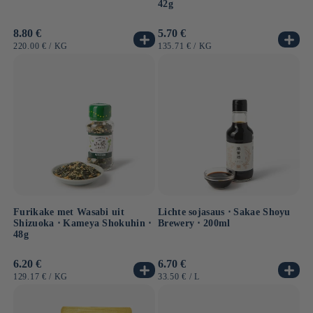
42g
Normale
8.80 €
Normale
5.70 €
prijs
prijs
EENHEIDSPRIJS
PER
EENHEIDSPRIJS
PER
220.00 €
/
KG
135.71 €
/
KG
Furikake met Wasabi uit
Lichte sojasaus ⋅ Sakae Shoyu
Shizuoka ⋅ Kameya Shokuhin ⋅
Brewery ⋅ 200ml
48g
Normale
6.20 €
Normale
6.70 €
prijs
prijs
EENHEIDSPRIJS
PER
EENHEIDSPRIJS
PER
129.17 €
/
KG
33.50 €
/
L