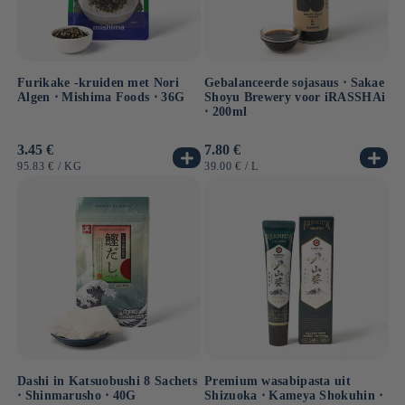
Furikake -kruiden met Nori
Gebalanceerde sojasaus ⋅ Sakae
Algen ⋅ Mishima Foods ⋅ 36G
Shoyu Brewery voor iRASSHAi
⋅ 200ml
Normale
3.45 €
Normale
7.80 €
prijs
prijs
EENHEIDSPRIJS
PER
EENHEIDSPRIJS
PER
95.83 €
/
KG
39.00 €
/
L
Dashi in Katsuobushi 8 Sachets
Premium wasabipasta uit
⋅ Shinmarusho ⋅ 40G
Shizuoka ⋅ Kameya Shokuhin ⋅