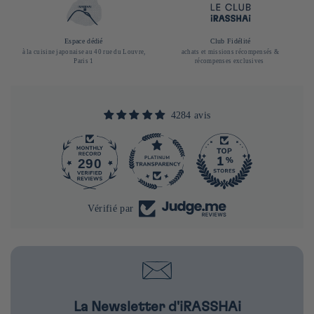
Espace dédié
Club Fidélité
à la cuisine japonaise au 40 rue du Louvre,
achats et missions récompensés &
Paris 1
récompenses exclusives
4284 avis
290
4284
Vérifié par
La Newsletter d'iRASSHAi