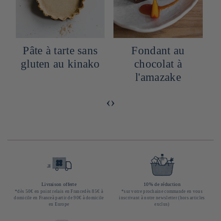
e
Pâte à tarte sans
Fondant au
gluten au kinako
chocolat à
l'amazake
‹
›
Livraison offerte
10% de réduction
*dès 50€ en point relais en Francedès 85€ à
*sur votre prochaine commande en vous
domicile en Franceà partir de 90€ à domicile
inscrivant à notre newsletter (hors articles
en Europe
exclus)