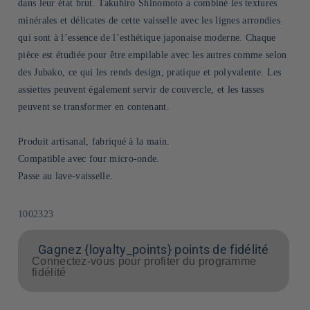
dans leur état brut. Takuhiro Shinomoto a combiné les textures
minérales et délicates de cette vaisselle avec les lignes arrondies
qui sont à l’essence de l’esthétique japonaise moderne. Chaque
pièce est étudiée pour être empilable avec les autres comme selon
des Jubako, ce qui les rends design, pratique et polyvalente. Les
assiettes peuvent également servir de couvercle, et les tasses
peuvent se transformer en contenant.
Produit artisanal, fabriqué à la main.
Compatible avec four micro-onde.
Passe au lave-vaisselle.
SKU:
1002323
Gagnez {loyalty_points} points de fidélité
Connectez-vous pour profiter du programme
fidélité