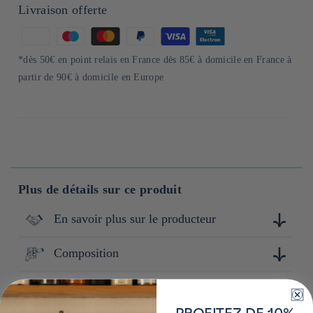
Livraison offerte
Moyens
de
*dès 50€ en point relais en France dès 85€ à domicile en France à
paiement
partir de 90€ à domicile en Europe
Plus de détails sur ce produit
En savoir plus sur le producteur
Composition
Hasami Porcelain est une marque japonaise renommée pour
sa vaisselle en porcelaine. La ville historique de Hasami,
située dans la préfecture de Nagasaki, est l'un des principaux
Préfecture d'origine de la marque
porcelaine
centres de poterie du Japon. Depuis près de 400 ans, cette
région produit de la porcelaine, distribuée à travers le Japon