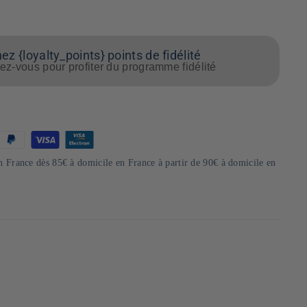
z {loyalty_points} points de fidélité
z-vous pour profiter du programme fidélité
en France dès 85€ à domicile en France à partir de 90€ à domicile en