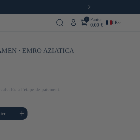
0
Panier
FR
0.00 €
AMEN ⋅ EMRO AZIATICA
calculés à l'étape de paiement.
menter la quantité de
ier
Default Title