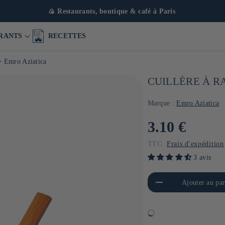
🍙 Restaurants, boutique & café à Paris
RANTS
RECETTES
 ⋅ Emro Aziatica
CUILLÈRE À R
Marque :
Emro Aziatica
Prix
3.10 €
habituel
TTC.
Frais d'expédition
3 avis
Réduire la quantité de Default
Aug
Ajouter au pan
Title