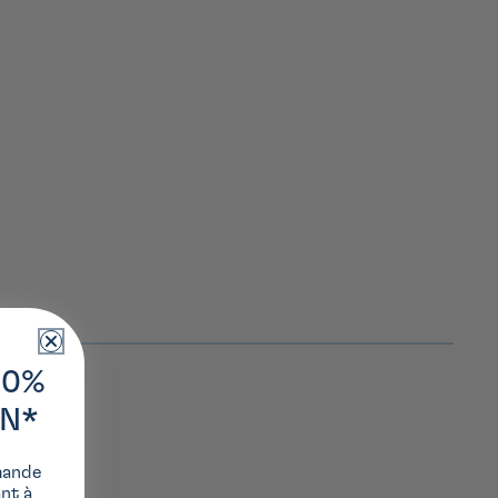
10%
ON*
mande
ant à