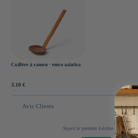
Cuillère à ramen ⋅ emro aziatica
Prix
3.10 €
habituel
Avis Clients
Soyez le premier à écrire un avis