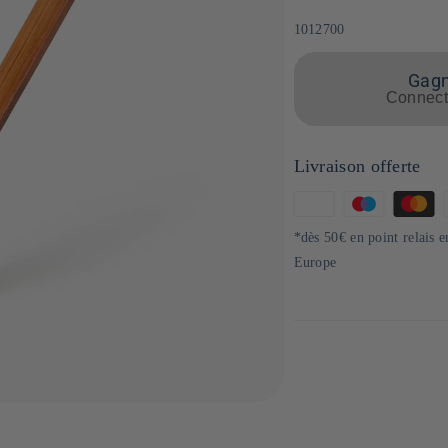
SKU:
1012700
Gagne
Connecte
Livraison offerte
Moyens
de
*dès 50€ en point relais 
paiement
Europe