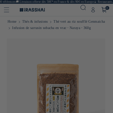
 références
🚚
Livraison offerte dès 50€* en France & dès 90€ en Europe
🍙 Restaurants, 
0
Home
Thés & infusions
Thé vert au riz soufflé Genmaicha
Infusion de sarrasin sobacha en vrac ⋅ Naraya ⋅ 360g