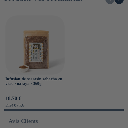
Sel : 0g
Infusion de sarrasin sobacha en
vrac ⋅ naraya ⋅ 360g
Prix
18.70 €
habituel
PRIX
PAR
51.94 €
/
KG
UNITAIRE
Avis Clients