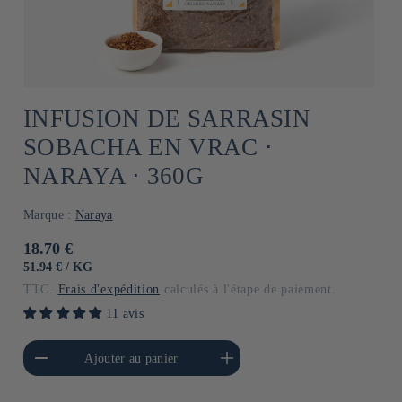
INFUSION DE SARRASIN
SOBACHA EN VRAC ⋅
NARAYA ⋅ 360G
Marque :
Naraya
Prix
18.70 €
habituel
PRIX
PAR
51.94 €
/
KG
UNITAIRE
TTC.
Frais d'expédition
calculés à l'étape de paiement.
11 avis
a quantité de Default
Augmenter la quantité de
Ajouter au panier
Title
Default Title