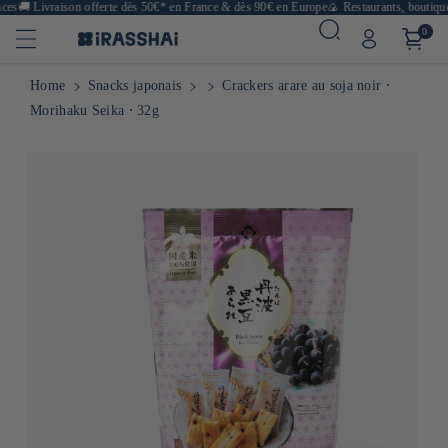
es
🚚
Livraison offerte dès 50€* en France & dès 90€ en Europe
🍙 Restaurants, boutique 
0
Home
Snacks japonais
Crackers arare au soja noir ⋅
Morihaku Seika ⋅ 32g