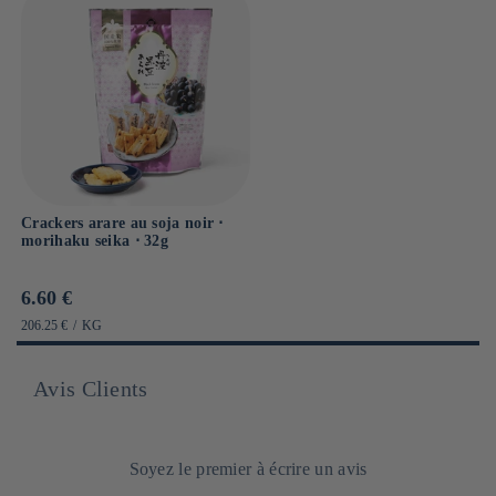
Crackers arare au soja noir ⋅
morihaku seika ⋅ 32g
Prix
6.60 €
habituel
PRIX
PAR
206.25 €
/
KG
UNITAIRE
Avis Clients
Soyez le premier à écrire un avis