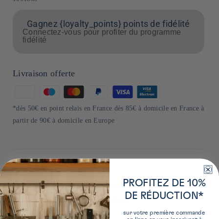
Gagnez {loyalty_points} points de fidélité
Connectez-vous pour profiter du programme
fidélité
Livraison offerte
Moyens
de
*dès 50€ en point relais en France dès 85€ à domicile en France à
paiement
partir de 90€ à domicile en Europe
PROFITEZ DE 10%
DE RÉDUCTION*
Plus de détails sur ce produit
sur votre première commande