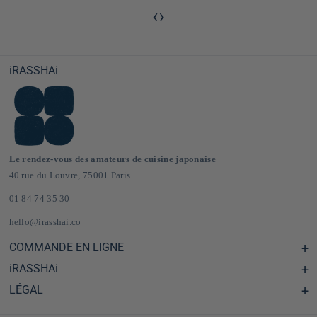
‹
›
iRASSHAi
Le rendez-vous des amateurs de cuisine japonaise
40 rue du Louvre, 75001 Paris
01 84 74 35 30
hello@irasshai.co
COMMANDE EN LIGNE
iRASSHAi
Centre d'aide & FAQ
Livraison et frais de port en France & Europe
LÉGAL
Les horaires du 40 rue du Louvre, Paris
Épicerie japonaise en ligne
Le concept iRASSHAi
CGV