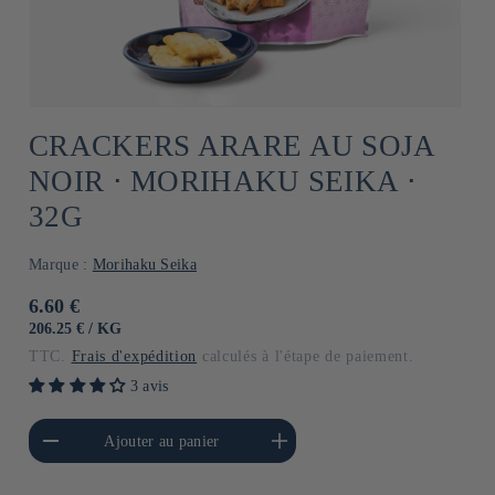
CRACKERS ARARE AU SOJA
NOIR ⋅ MORIHAKU SEIKA ⋅
32G
Marque :
Morihaku Seika
Prix
6.60 €
habituel
PRIX
PAR
206.25 €
/
KG
UNITAIRE
TTC.
Frais d'expédition
calculés à l'étape de paiement.
3 avis
a quantité de Default
Augmenter la quantité de
Ajouter au panier
Title
Default Title