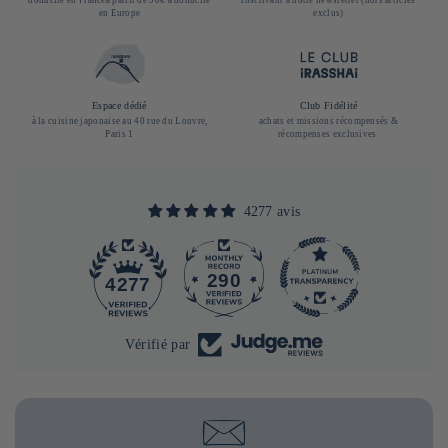
domicile en Franceà partir de 90€ à domicile
inscrivant à notre newsletter (hors articles
en Europe
exclus)
Espace dédié
Club Fidélité
à la cuisine japonaise au 40 rue du Louvre,
achats et missions récompensés &
Paris 1
récompenses exclusives
4277 avis
290
4277
Vérifié par