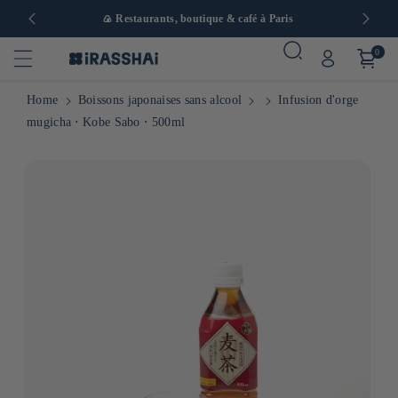
 en Europe
🍙 Restaurants, boutique & café à Paris
0
Home
Boissons japonaises sans alcool
Infusion d'orge
mugicha ⋅ Kobe Sabo ⋅ 500ml