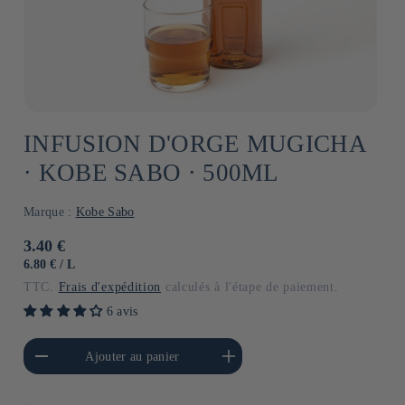
INFUSION D'ORGE MUGICHA
⋅ KOBE SABO ⋅ 500ML
Marque :
Kobe Sabo
Prix
3.40 €
habituel
PRIX
PAR
6.80 €
/
L
UNITAIRE
TTC.
Frais d'expédition
calculés à l'étape de paiement.
6 avis
a quantité de Default
Augmenter la quantité de
Ajouter au panier
Title
Default Title