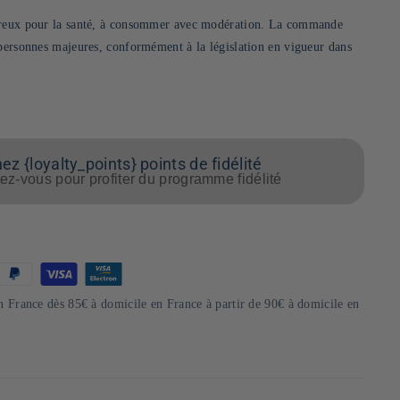
ereux pour la santé, à consommer avec modération. La commande
 personnes majeures, conformément à la législation en vigueur dans
z {loyalty_points} points de fidélité
z-vous pour profiter du programme fidélité
en France dès 85€ à domicile en France à partir de 90€ à domicile en