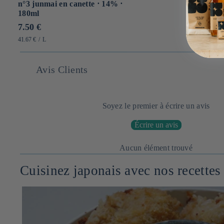
n°3 junmai en canette ⋅ 14% ⋅
180ml
Prix
7.50 €
habituel
PRIX
PAR
41.67 €
/
L
UNITAIRE
Avis Clients
Soyez le premier à écrire un avis
Écrire un avis
Aucun élément trouvé
Cuisinez japonais avec nos recettes