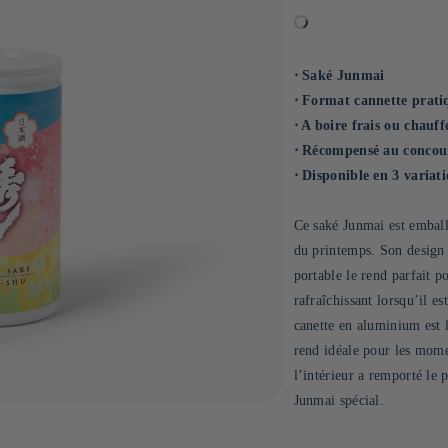
⋅ Saké Junmai
⋅ Format cannette prati
⋅ A boire frais ou chauff
⋅ Récompensé au concou
⋅ Disponible en 3 variat
Ce saké Junmai est emballé
du printemps. Son design b
portable le rend parfait po
rafraîchissant lorsqu’il es
canette en aluminium est l
rend idéale pour les mome
l’intérieur a remporté le
Junmai spécial.