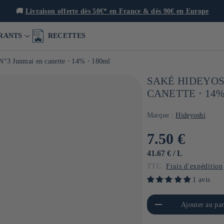
RANTS
RECETTES
°3 Junmai en canette ⋅ 14% ⋅ 180ml
SAKÉ HIDEYOS
CANETTE ⋅ 14%
Marque :
Hideyoshi
Prix
7.50 €
habituel
PRIX
PAR
41.67 €
/
L
UNITAIRE
TTC.
Frais d'expédition
1 avis
Réduire la quantité de Default
Aug
Ajouter au pan
Title