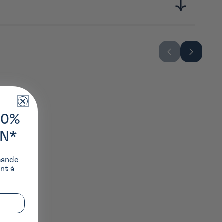
10%
ON*
mande
ant à