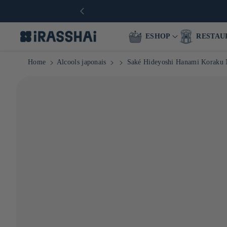
🚚
Livraison offerte dès 50€* en France & dès 90€ en Europe
ESHOP
RESTAU
Home
Alcools japonais
Saké Hideyoshi Hanami Koraku N