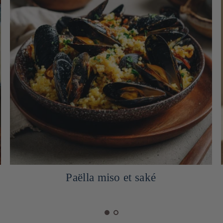
Paëlla miso et saké