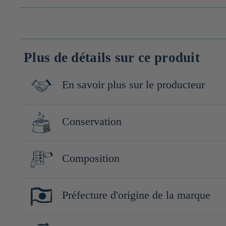
Plus de détails sur ce produit
En savoir plus sur le producteur
Fondée à l'époque Edo, en 1689, par Suzuki Matsuemoto, Suzuki S
Conservation
générations.
Conserver hermétiquement, à l'abri de la lumière, de la chaleu
Composition
Riz Ginsan (Japon), riz koji (Japon)
Préfecture d'origine de la marque
Akita