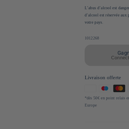
L’abus d’alcool est dang
d’alcool est réservée aux
votre pays.
SKU:
1012268
Gagne
Connecte
Livraison offerte
Moyens
de
*dès 50€ en point relais 
paiement
Europe