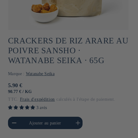
CRACKERS DE RIZ ARARE AU
POIVRE SANSHO ⋅
WATANABE SEIKA ⋅ 65G
Marque :
Watanabe Seika
Prix
5.90 €
habituel
PRIX
PAR
90.77 €
/
KG
UNITAIRE
TTC.
Frais d'expédition
calculés à l'étape de paiement.
3 avis
a quantité de Default
Augmenter la quantité de
Ajouter au panier
Title
Default Title