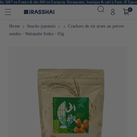
ès 50€* en France & dès 90€ en Europe
🍙 Restaurants, boutique & café à Paris
🛒 Épiceri
0
Home
Snacks japonais
Crackers de riz arare au poivre
sansho ⋅ Watanabe Seika ⋅ 65g