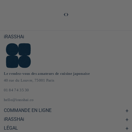
‹
›
iRASSHAi
Le rendez-vous des amateurs de cuisine japonaise
40 rue du Louvre, 75001 Paris
01 84 74 35 30
hello@irasshai.co
COMMANDE EN LIGNE
iRASSHAi
Centre d'aide & FAQ
Livraison et frais de port en France & Europe
LÉGAL
Les horaires du 40 rue du Louvre, Paris