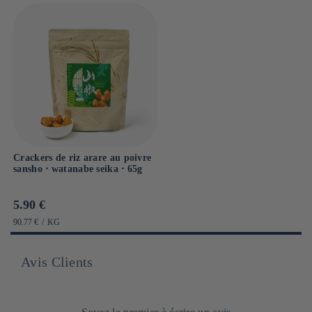
Crackers de riz arare au poivre
sansho ⋅ watanabe seika ⋅ 65g
Prix
5.90 €
habituel
PRIX
PAR
90.77 €
/
KG
UNITAIRE
Avis Clients