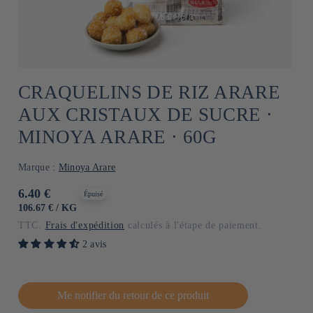
CRAQUELINS DE RIZ ARARE
AUX CRISTAUX DE SUCRE ⋅
MINOYA ARARE ⋅ 60G
Marque :
Minoya Arare
Prix
6.40 €
Épuisé
habituel
PRIX
PAR
106.67 €
/
KG
UNITAIRE
TTC.
Frais d'expédition
calculés à l'étape de paiement.
2 avis
Me notifier du retour de ce produit