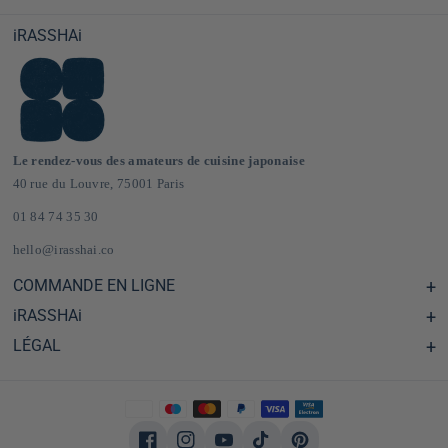
iRASSHAi
Le rendez-vous des amateurs de cuisine japonaise
40 rue du Louvre, 75001 Paris
01 84 74 35 30
hello@irasshai.co
COMMANDE EN LIGNE
iRASSHAi
Centre d'aide & FAQ
Livraison et frais de port en France & Europe
LÉGAL
Les horaires du 40 rue du Louvre, Paris
Épicerie japonaise en ligne
Le concept iRASSHAi
CGV
Le programme de fidélité
Mentions Légales
Privatisation
Politique de confidentialité