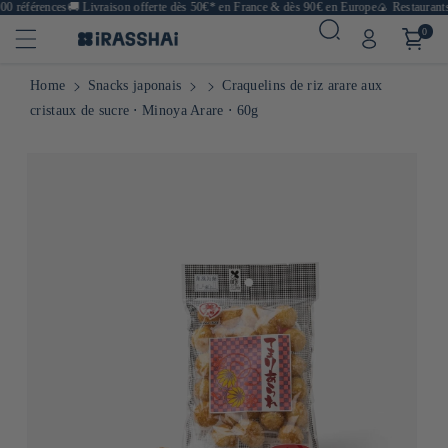
0 références
🚚
Livraison offerte dès 50€* en France & dès 90€ en Europe
🍙 Restaurants,
0
Home
Snacks japonais
Craquelins de riz arare aux
cristaux de sucre ⋅ Minoya Arare ⋅ 60g