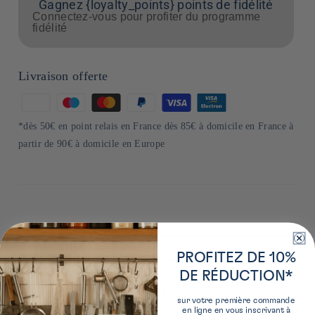
Gagnez {loyalty_points} points de fidélité
Connectez-vous pour profiter du programme
fidélité
Livraison offerte
Moyens
de
*dès 50€ en point relais en France dès 85€ à domicile en France à
paiement
partir de 90€ à domicile en Europe
PROFITEZ DE 10%
Plus de détails sur ce produit
DE RÉDUCTION*
En savoir plus sur le producteur
sur votre première commande
en ligne en vous inscrivant à