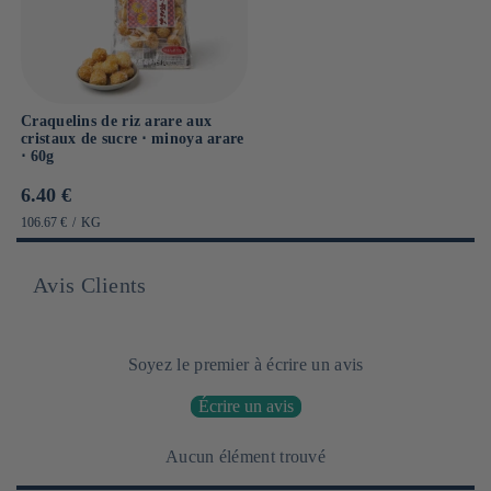
Craquelins de riz arare aux
cristaux de sucre ⋅ minoya arare
⋅ 60g
Prix
6.40 €
habituel
PRIX
PAR
106.67 €
/
KG
UNITAIRE
Avis Clients
Soyez le premier à écrire un avis
Écrire un avis
Aucun élément trouvé