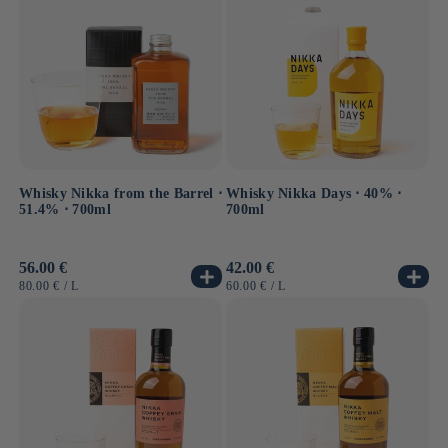
palais.
Whisky Nikka from the Barrel ⋅
Whisky Nikka Days ⋅ 40% ⋅
51.4% ⋅ 700ml
700ml
Prix
56.00 €
Prix
42.00 €
habituel
habituel
PRIX
PAR
PRIX
PAR
80.00 €
/
L
60.00 €
/
L
UNITAIRE
UNITAIRE