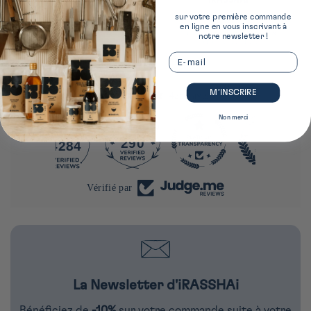
sur votre première commande
Espace dédié
Club Fidélité
en ligne en vous inscrivant à
à la cuisine japonaise au 40 rue du Louvre,
achats et missions récompensés &
notre newsletter !
Paris 1
récompenses exclusives
Email
M’INSCRIRE
4284 avis
Non merci
290
4284
Vérifié par
La Newsletter d'iRASSHAi
Bénéficiez de
-10%
sur votre commande suite à votre