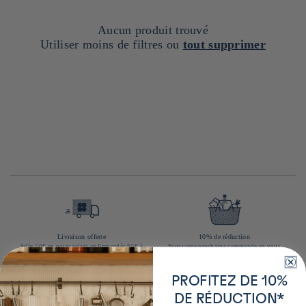
Aucun produit trouvé
Utiliser moins de filtres ou
tout supprimer
Livraison offerte
10% de réduction
*dès 50€ en point relais en Francedès 85€ à
*sur votre prochaine commande en vous
domicile en Franceà partir de 90€ à domicile
inscrivant à notre newsletter (hors articles
en Europe
exclus)
PROFITEZ DE 10%
DE RÉDUCTION*