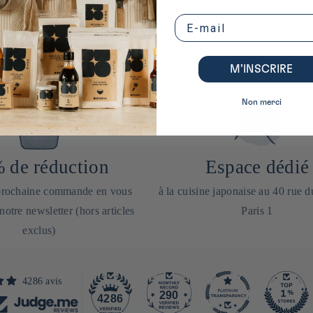
Email
M’INSCRIRE
Non merci
 de réduction
Espace dédié
 prochaine commande en vous
à la cuisine japonaise au 40 rue 
 notre newsletter (hors articles
Paris 1
exclus)
4286 avis
290
4286