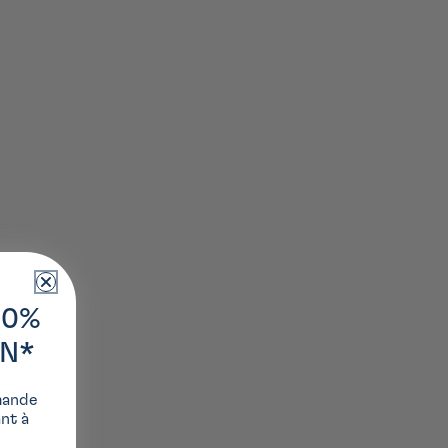
10%
ON*
mande
ant à