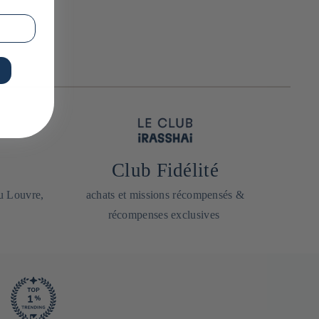
Club Fidélité
du Louvre,
achats et missions récompensés &
récompenses exclusives