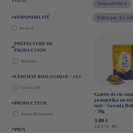
Filtres
Disponibilité
n
:
DISPONIBILITÉ
Filtrer par
:
En ved
En stock
PRÉFECTURE DE
PRODUCTION
Hokkaido
CERTIFIÉ BIOLOGIQUE / JAS
Certifié JAS
Galette de riz com
yumepirika au sé
PRODUCTEUR
noir ⋅ Sawada Be
⋅ 30g
Sawada Beikokuten
Prix
3.80 €
habituel
PRIX
PAR
126.67 €
/
KG
PRIX
UNITAIRE