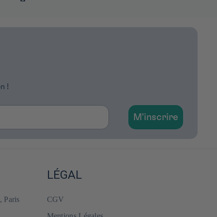
n !
M'inscrire
LÉGAL
, Paris
CGV
Mentions Légales