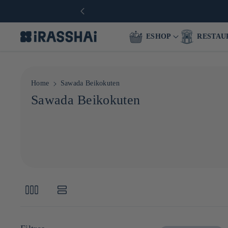
ESHOP
RESTAU
Home
Sawada Beikokuten
C
Sawada Beikokuten
o
l
l
e
c
t
i
o