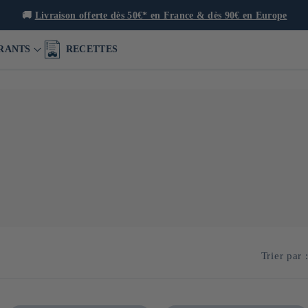
🍙 Restaurants, boutique & café à Paris
RANTS
RECETTES
Trier par 