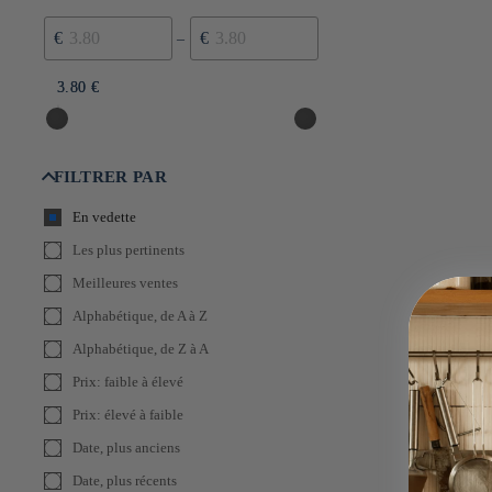
€
€
–
3.80 €
3.80 €
FILTRER PAR
En vedette
Les plus pertinents
Meilleures ventes
Alphabétique, de A à Z
Alphabétique, de Z à A
Prix: faible à élevé
Prix: élevé à faible
Date, plus anciens
Date, plus récents