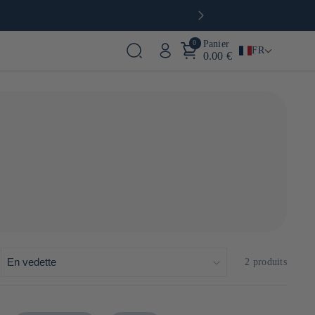
0
Panier
FR
0.00 €
:
2 produits