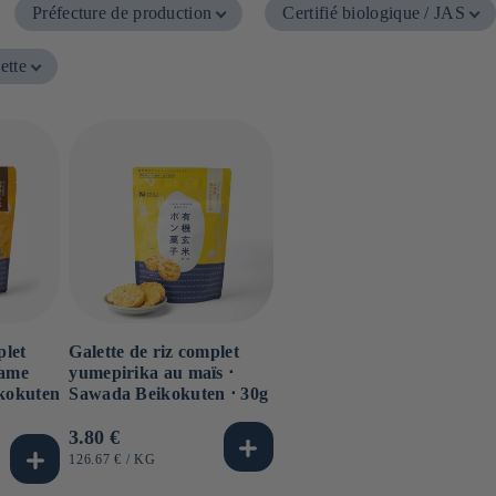
Préfecture de production
Certifié biologique / JAS
ette
plet
Galette de riz complet
same
yumepirika au maïs ⋅
ikokuten
Sawada Beikokuten ⋅ 30g
Prix
3.80 €
habituel
PRIX
PAR
126.67 €
/
KG
UNITAIRE