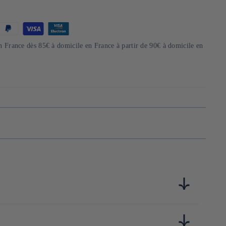
en France dès 85€ à domicile en France à partir de 90€ à domicile en
e qui ne mise ni sur les prix bas ni sur l'efficacité