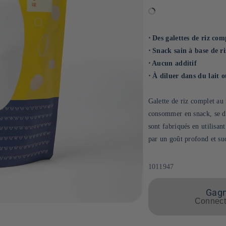
⋅ Des galettes de riz co
⋅ Snack sain à base de r
⋅ Aucun additif
⋅ À diluer dans du lait
Galette de riz complet au 
consommer en snack, se di
sont fabriqués en utilisan
par un goût profond et su
SKU:
1011947
Gagne
Connecte