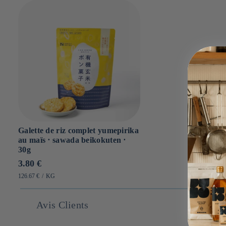
Galette de riz complet yumepirika
au maïs ⋅ sawada beikokuten ⋅
30g
Prix
3.80 €
habituel
PRIX
PAR
126.67 €
/
KG
UNITAIRE
Avis Clients