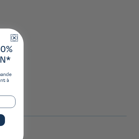
10%
ON*
mande
ant à