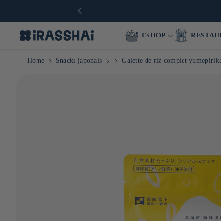
 1000 références
ESHOP
RESTAU
Home
Snacks japonais
Galette de riz complet yumepirik