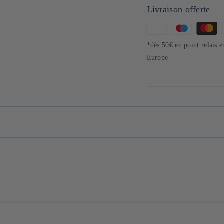
Livraison offerte
Moyens
de
*dès 50€ en point relais 
paiement
Europe
lture au nord du Japon, Sawada Beikokuten est une petite entreprise familial