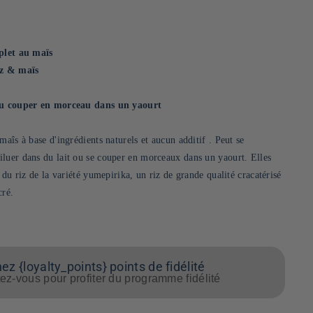
mplet au maïs
iz & maïs
 ou couper en morceau dans un yaourt
maîs à base d'ingrédients naturels et aucun additif . Peut se
luer dans du lait ou se couper en morceaux dans un yaourt. Elles
t du riz de la variété yumepirika, un riz de grande qualité cracatérisé
cré.
z {loyalty_points} points de fidélité
z-vous pour profiter du programme fidélité