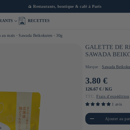
🚚
Livraison offerte dès 50
RANTS
RECETTES
a au maïs ⋅ Sawada Beikokuten ⋅ 30g
GALETTE DE R
SAWADA BEIKO
Marque :
Sawada Beikoku
Prix
3.80 €
habituel
PRIX
PAR
126.67 €
/
KG
UNITAIRE
TTC.
Frais d'expédition
1 avis
Réduire la quantité de Default
Aug
Ajouter au pan
Title