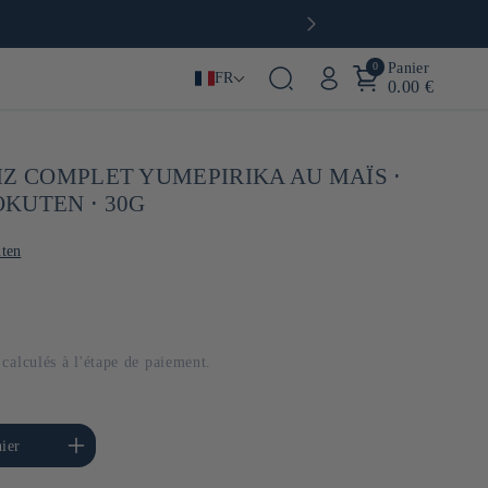
€* en France & dès 90€ en Europe
0
Panier
FR
0.00 €
IZ COMPLET YUMEPIRIKA AU MAÏS ⋅
KUTEN ⋅ 30G
ten
calculés à l'étape de paiement.
menter la quantité de
ier
Default Title