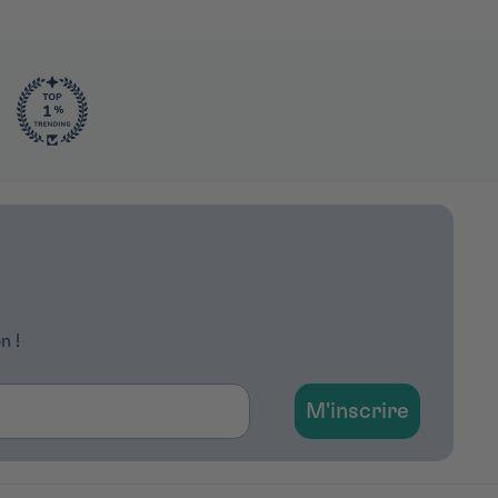
n !
M'inscrire