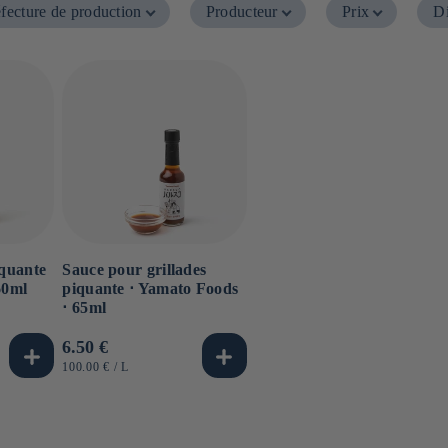
fecture de production
Producteur
Prix
Di
iquante
Sauce pour grillades
60ml
piquante ⋅ Yamato Foods
⋅ 65ml
Prix
6.50 €
habituel
PRIX
PAR
100.00 €
/
L
UNITAIRE