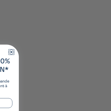
10%
ON*
mande
ant à