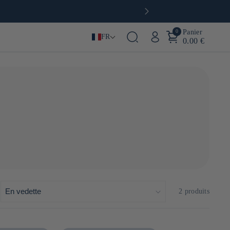
0
Panier
FR
0.00 €
 célèbre Lemosco. Ce produit combine le goût acidulé du
ant des produits à base de citron et d'autres ingrédients
:
2 produits