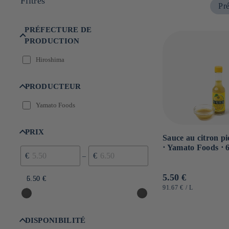
Filtres
Pré
n
:
PRÉFECTURE DE
PRODUCTION
Hiroshima
PRODUCTEUR
Yamato Foods
PRIX
Sauce au citron p
⋅ Yamato Foods ⋅ 
€
€
–
Prix
5.50 €
5.50 €
6.50 €
habituel
PRIX
PAR
91.67 €
/
L
UNITAIRE
DISPONIBILITÉ