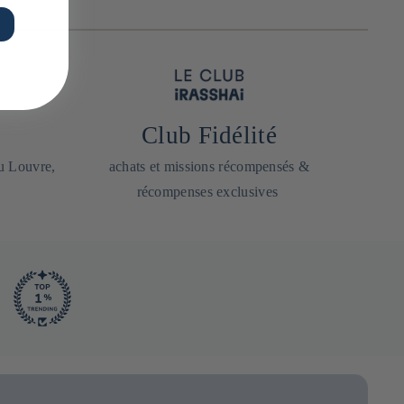
Club Fidélité
du Louvre,
achats et missions récompensés &
récompenses exclusives