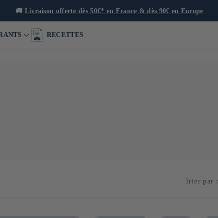
🚚
Livraison offerte dès 50€* en France & dès 90€ en Europe
RANTS
RECETTES
 ses produits innovants à base de citron de Setouchi, notamment le
reprise met en avant la richesse de la région de Setouchi, en développ
 une gamme de sauces et condiments originaux.
Trier par 