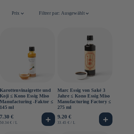
Prix
Filtrer par
:
Ausgewählt
Karottenvinaigrette und
Marc Essig von Saké 3
Koji ≤ Kono Essig Miso
Jahre ≤ Kono Essig Miso
Manufacturing -Faktor ≤
Manufacturing Factory ≤
145 ml
275 ml
Normaler
7.30 €
Normaler
9.20 €
Preis
Preis
GRUNDPREIS
PRO
GRUNDPREIS
PRO
50.34 €
/
L
33.45 €
/
L