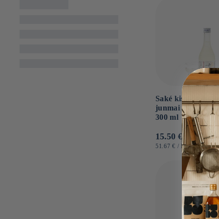
Saké kiseki no os
junmai ginjo ≤ 15
300 ml
Normaler
15.50 €
Preis
GRUNDPREIS
PRO
51.67 €
/
L