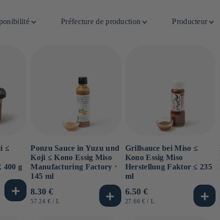
ponibilité
Préfecture de production
Producteur
i ≤
Ponzu Sauce in Yuzu und
Grillsauce bei Miso ≤
Koji ≤ Kono Essig Miso
Kono Essig Miso
≤ 400 g
Manufacturing Factory ⋅
Herstellung Faktor ≤ 235
145 ml
ml
Normaler
8.30 €
Normaler
6.50 €
Preis
Preis
GRUNDPREIS
PRO
GRUNDPREIS
PRO
57.24 €
/
L
27.66 €
/
L