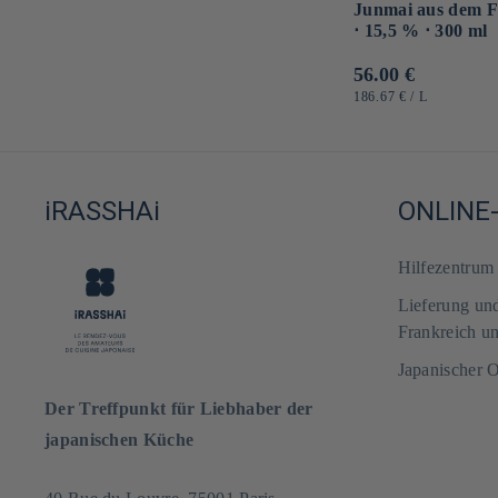
Junmai aus dem F
⋅ 15,5 % ⋅ 300 ml
Normaler
56.00 €
Preis
GRUNDPREIS
PRO
186.67 €
/
L
iRASSHAi
ONLINE
Hilfezentru
Lieferung un
Frankreich u
Japanischer 
Der Treffpunkt für Liebhaber der
japanischen Küche