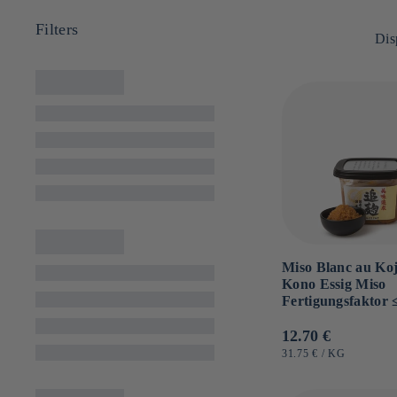
:
Dis
Miso Blanc au Koj
Kono Essig Miso
Fertigungsfaktor 
Normaler
12.70 €
Preis
GRUNDPREIS
PRO
31.75 €
/
KG