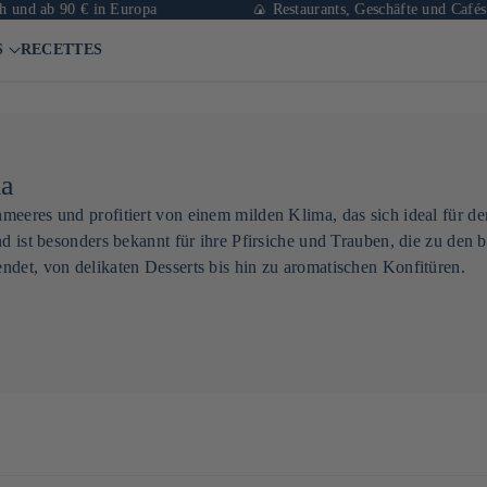
d ab 90 € in Europa
🍙 Restaurants, Geschäfte und Cafés in 
S
RECETTES
ma
nmeeres und profitiert von einem milden Klima, das sich ideal fü
nd ist besonders bekannt für ihre Pfirsiche und Trauben, die zu de
ndet, von delikaten Desserts bis hin zu aromatischen Konfitüren.
ist eine der Grundzutaten der japanischen Küche – sowie für
Miso
. Die Region ist zudem bekannt für ihre Kibi-Dango, traditionelle 