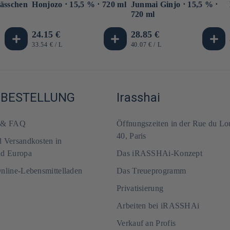
ässchen
Honjozo ⋅ 15,5 % ⋅ 720 ml
Junmai Ginjo ⋅ 15,5 % ⋅
720 ml
Normaler
24.15 €
Normaler
28.85 €
Preis
Preis
GRUNDPREIS
PRO
GRUNDPREIS
PRO
33.54 €
/
L
40.07 €
/
L
-BESTELLUNG
Irasshai
m & FAQ
Öffnungszeiten in der Rue du Lo
40, Paris
d Versandkosten in
nd Europa
Das iRASSHAi-Konzept
Online-Lebensmittelladen
Das Treueprogramm
Privatisierung
Arbeiten bei iRASSHAi
Verkauf an Profis