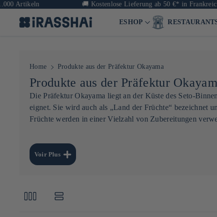
 Artikeln
🚚
Kostenlose Lieferung ab 50 €* in Frankreich un
ESHOP
RESTAURANT
Home
Produkte aus der Präfektur Okayama
K
Produkte aus der Präfektur Okaya
a
Die Präfektur Okayama liegt an der Küste des Seto-Binne
eignet. Sie wird auch als „Land der Früchte“ bezeichnet u
t
Früchte werden in einer Vielzahl von Zubereitungen verwe
e
g
Okayama ist zudem eine Hochburg des
Reisanbaus
–
Reis
werden, um die natürlichen Aromen der Region zu bewahren
o
Voir Plus
und ihren subtilen Geschmack geschätzt werden
.
r
i
e