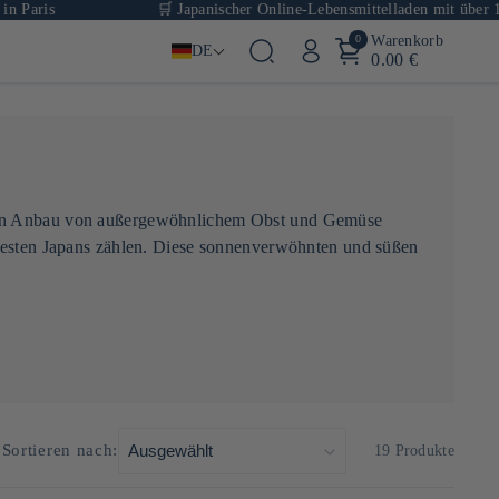
Paris
🛒 Japanischer Online-Lebensmittelladen mit über 1.000
0
Warenkorb
DE
0.00 €
r den Anbau von außergewöhnlichem Obst und Gemüse
n besten Japans zählen. Diese sonnenverwöhnten und süßen
und
Shoyu
, die nach handwerklichen Methoden hergestellt
Süßigkeiten auf Reisbasis, die für ihre weiche Konsistenz
Sortieren nach:
19 Produkte