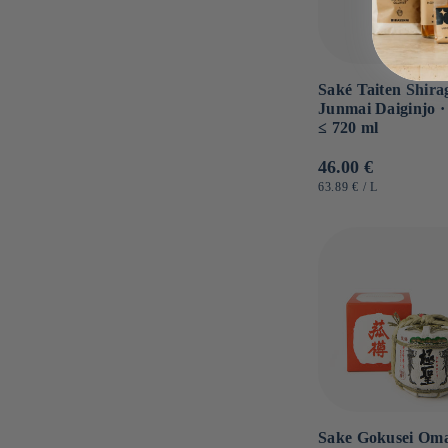
Saké Taiten Shira
Junmai Daiginjo 
≤ 720 ml
Normaler
46.00 €
Preis
GRUNDPREIS
PRO
63.89 €
/
L
Sake Gokusei Om