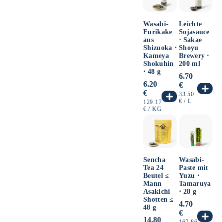
Wasabi-
Leichte
Furikake
Sojasauce
aus
⋅ Sakae
Shizuoka ⋅
Shoyu
Kameya
Brewery ⋅
Shokuhin
200 ml
⋅ 48 g
Normaler
6.70
Normaler
6.20
Preis
€
Preis
€
GRUNDPREIS
33.50
PRO
€
/
L
GRUNDPREIS
129.17
PRO
€
/
KG
Sencha
Wasabi-
Tea 24
Paste mit
Beutel ≤
Yuzu ⋅
Mann
Tamaruya
Asakichi
⋅ 28 g
Shotten ≤
Normaler
4.70
48 g
Preis
€
Normaler
14.80
GRUNDPREIS