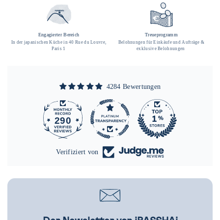
Engagierter Bereich
Treueprogramm
In der japanischen Küche in 40 Rue du Louvre,
Belohnungen für Einkäufe und Aufträge &
Paris 1
exklusive Belohnungen
4284 Bewertungen
290
4284
Verifiziert von