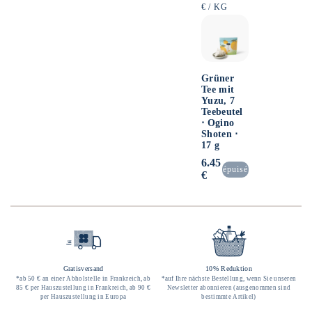
PRO
€
/
KG
Grüner
Tee mit
Yuzu, 7
Teebeutel
⋅ Ogino
Shoten ⋅
17 g
Normaler
6.45
épuisé
Preis
€
Gratisversand
10% Reduktion
*ab 50 € an einer Abholstelle in Frankreich, ab
*auf Ihre nächste Bestellung, wenn Sie unseren
85 € per Hauszustellung in Frankreich, ab 90 €
Newsletter abonnieren (ausgenommen sind
per Hauszustellung in Europa
bestimmte Artikel)