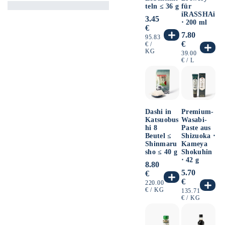
teln ≤ 36 g
für
iRASSHAi
Normaler
3.45
⋅ 200 ml
Preis
€
Normaler
7.80
GRUNDPREIS
95.83
Preis
€
PRO
€
/
KG
GRUNDPREIS
39.00
PRO
€
/
L
Dashi in
Premium-
Katsuobus
Wasabi-
hi 8
Paste aus
Beutel ≤
Shizuoka ⋅
Shinmaru
Kameya
sho ≤ 40 g
Shokuhin
⋅ 42 g
Normaler
8.80
Preis
Normaler
5.70
€
Preis
€
GRUNDPREIS
220.00
PRO
€
/
KG
GRUNDPREIS
135.71
PRO
€
/
KG