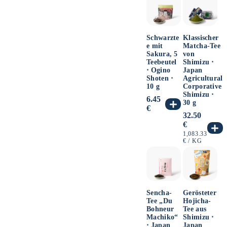
Schwarzte
Klassischer
e mit
Matcha-Tee
Sakura, 5
von
Teebeutel
Shimizu ⋅
⋅ Ogino
Japan
Shoten ⋅
Agricultural
10 g
Corporative
Shimizu ⋅
Normaler
6.45
30 g
Preis
€
Normaler
32.50
Preis
€
GRUNDPREIS
1,083.33
PRO
€
/
KG
Sencha-
Gerösteter
Tee „Du
Hojicha-
Bohneur
Tee aus
Machiko“
Shimizu ⋅
⋅ Japan
Japan