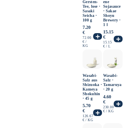
Gersten-
ene
Tee, lose ⋅
Sojasauce
Sasaki
⋅ Sakae
Seicha ⋅
Shoyu
100 g
Brewery ⋅
1 l
Normaler
7.20
Preis
Normaler
15.15
€
Preis
€
GRUNDPREIS
72.00
PRO
€
/
GRUNDPREIS
15.15
KG
PRO
€
/
L
Wasabi-
Wasabi-
Salz aus
Salz ⋅
Shizuoka ⋅
Tamaruya
Kameya
⋅ 20 g
Shokuhin
Normaler
4.60
⋅ 45 g
Preis
€
Normaler
5.70
GRUNDPREIS
230.00
Preis
€
PRO
€
/
KG
GRUNDPREIS
126.67
PRO
€
/
KG