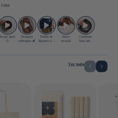
 casa
Soupe miso
Dengaku
Poêlée de
Sauce
Comment
🍲
aubergine 🍆
légumes à la
teriyaki
bien faire
sauce soja 🍲
cuire son riz
japonais ? 🍚
Ver todo