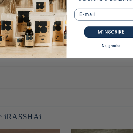
Email
M’INSCRIRE
No, gracias
ne : iRASSHAi s’invite dans les cuisines françaises avec sa première gamme
on d’une dizaine de produits incontournables de la cuisine japonaise. Sauc
 plats du quotidien, à travers des produits choisis pour leur composition si
 de iRASSHAi