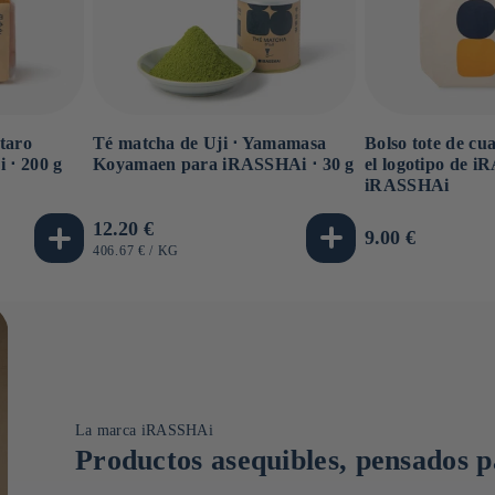
Té matcha de Uji ⋅ Yamamasa
Bolso tote de cu
taro
Koyamaen para iRASSHAi ⋅ 30 g
el logotipo de i
 ⋅ 200 g
iRASSHAi
Precio
12.20 €
Precio
9.00 €
habitual
PRECIO
POR
406.67 €
/
KG
habitual
UNITARIO
La marca iRASSHAi
Productos asequibles, pensados pa