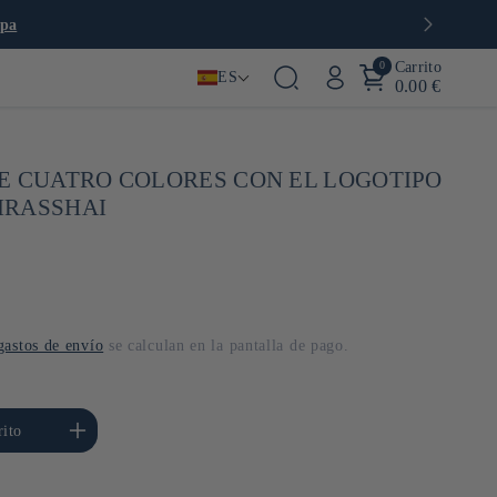
🍙 Restaurantes, tienda y cafetería en Parí
0
Carrito
ES
0.00 €
E CUATRO COLORES CON EL LOGOTIPO
 IRASSHAI
gastos de envío
se calculan en la pantalla de pago.
ar cantidad para Default
rito
Title