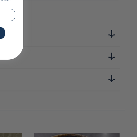
 de produits japonais, soigneusement sourcés et terriblement
e soja, riz, dashi, miso… 10 essentiels pour explorer les
mple, leur qualité et leur goût authentique.