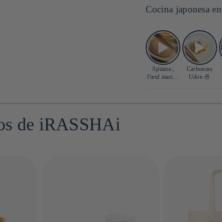
Cocina japonesa en
Ajitama ;
Carbonara
l'œuf mariné
Udon 🍜
parfait 🥚
tos de iRASSHAi