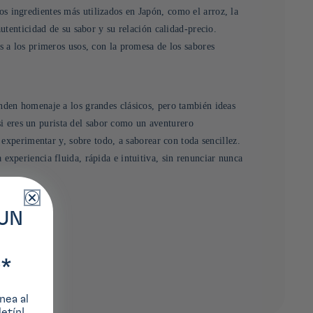
 ingredientes más utilizados en Japón, como el arroz, la
utenticidad de su sabor y su relación calidad-precio.
 a los primeros usos, con la promesa de los sabores
den homenaje a los grandes clásicos, pero también ideas
 si eres un purista del sabor como un aventurero
 experimentar y, sobre todo, a saborear con toda sencillez.
xperiencia fluida, rápida e intuitiva, sin renunciar nunca
UN
*
nea al
etín!