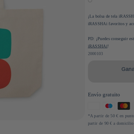
¡La bolsa de tela iRASSHA
iRASSHAi favoritos y aco
PD: ¡Puedes conseguir est
iRASSHAi
!
SKU:
2000103
Gana 
Envío gratuito
Formas
de
*A partir de 50 € en punto
pago
partir de 90 € a domicili