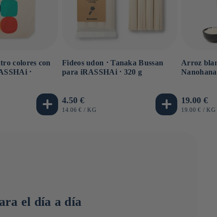
atro colores con
Fideos udon ⋅ Tanaka Bussan
Arroz blan
RASSHAi ⋅
para iRASSHAi ⋅ 320 g
Nanohana 
Precio
4.50 €
Precio
19.00 €
habitual
habitual
PRECIO
POR
PRECIO
PO
14.06 €
/
KG
19.00 €
/
KG
UNITARIO
UNITARIO
ra el día a día