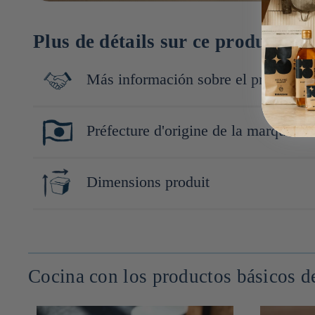
Plus de détails sur ce produit
Más información sobre el productor
Une collection inédite qui rend accessible la gastronomie nippo
Préfecture d'origine de la marque
gourmands. Cette première gamme signature comprend une sélecti
saveurs du Japon, ou simplement ajouter une touche nippone à ses
☓
Dimensions produit
32cm x 44cm x 1cm
Cocina con los productos básicos