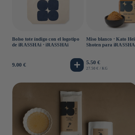
Bolso tote índigo con el logotipo
Miso blanco ⋅ Kato Hei
de iRASSHAi ⋅ iRASSHAi
Shoten para iRASSHAi
Precio
5.50 €
Precio
9.00 €
habitual
PRECIO
POR
27.50 €
/
KG
habitual
UNITARIO