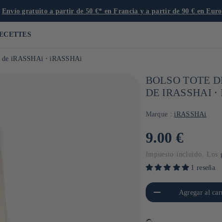
ECETTES
tipo de iRASSHAi ⋅ iRASSHAi
BOLSO TOTE D
DE IRASSHAI ⋅
Marque :
iRASSHAi
Precio
9.00 €
habitual
Impuesto incluido. Los
1 reseña
Reducir cantidad para Default
Aument
Agregar al car
Title