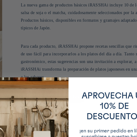
La nueva gama de productos básicos iRASSHAi incluye 10 de los
salsa de soja o el matcha, cuidadosamente seleccionados por la a
Productos básicos, disponibles en formatos y gramajes adaptados
típicos de Japón.
Para cada producto, iRASSHAi propone recetas sencillas que rin
de uso fácil para incorporarlos a los platos del día a día. Tanto
gastronómico, estas sugerencias son una invitación a explorar, a
iRASSHAi transforma la preparación de platos japoneses en una e
a los sabores.
APROVECHA 
Ver todos los productos
10% DE
DESCUENTO
¡en su primer pedido en lí
suscribirse a nuestro bol