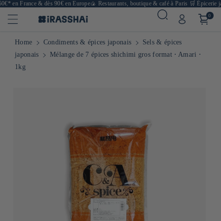
50€* en France & dès 90€ en Europe
🍙 Restaurants, boutique & café à Paris
🛒 Épicerie ja
0
Home
Condiments & épices japonais
Sels & épices
japonais
Mélange de 7 épices shichimi gros format ⋅ Amari ⋅
1kg