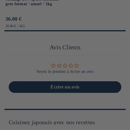
gros format ⋅ amari ⋅ 1kg
Prix
36.00 €
habituel
PRIX
PAR
36.00 €
/
KG
UNITAIRE
Avis Clients
Soyez le premier à écrire un avis
Écrire un avis
Cuisinez japonais avec nos recettes