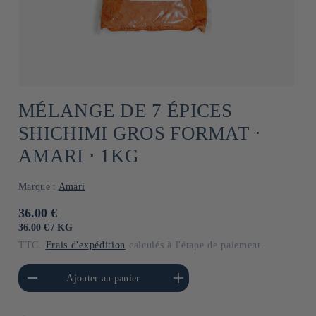
MÉLANGE DE 7 ÉPICES
SHICHIMI GROS FORMAT ⋅
AMARI ⋅ 1KG
Marque :
Amari
Prix
36.00 €
habituel
PRIX
PAR
36.00 €
/
KG
UNITAIRE
TTC.
Frais d'expédition
calculés à l'étape de paiement.
a quantité de Default
Augmenter la quantité de
Ajouter au panier
Title
Default Title