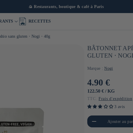
🍙 Restaurants, boutique & café à Paris
RANTS
RECETTES
hio sans gluten ⋅ Nogi ⋅ 40g
BÂTONNET APÉ
GLUTEN ⋅ NOGI
Marque :
Nogi
Prix
4.90 €
habituel
PRIX
PAR
122.50 €
/
KG
UNITAIRE
TTC.
Frais d'expédition
3 avis
Réduire la quantité de Default
Aug
Ajouter au pan
Title