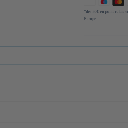
Moyens
de
*dès 50€ en point relais 
paiement
Europe