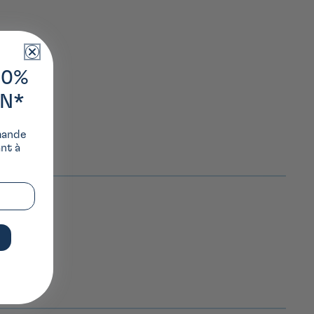
10%
ON*
mande
ant à