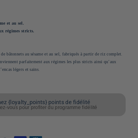
me et au sel.
ux régimes stricts.
de bâtonnets au sésame et au sel, fabriqués à partir de riz complet.
nviennent parfaitement aux régimes les plus stricts ainsi qu’aux
’encas légers et sains.
z {loyalty_points} points de fidélité
z-vous pour profiter du programme fidélité