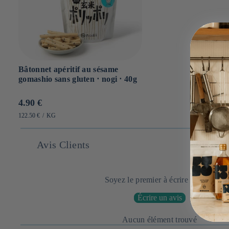
Bâtonnet apéritif au sésame
gomashio sans gluten ⋅ nogi ⋅ 40g
Prix
4.90 €
habituel
PRIX
PAR
122.50 €
/
KG
UNITAIRE
Avis Clients
Soyez le premier à écrire un avis
Écrire un avis
Aucun élément trouvé