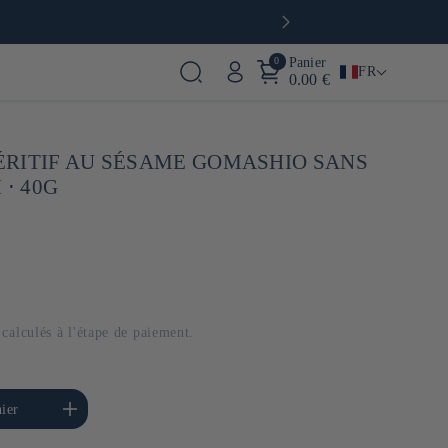
0
Panier
FR
0.00 €
RITIF AU SÉSAME GOMASHIO SANS
 ⋅ 40G
calculés à l'étape de paiement.
menter la quantité de
ier
Default Title