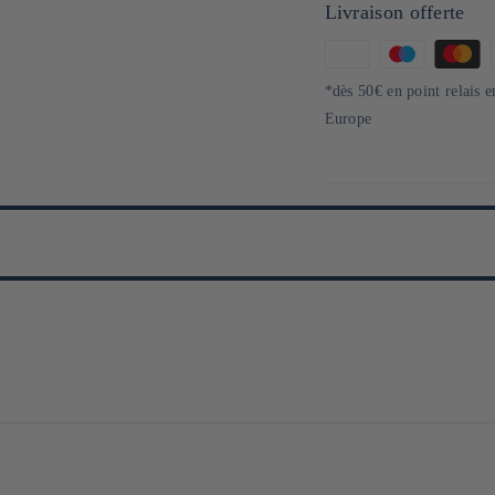
Livraison offerte
Moyens
de
*dès 50€ en point relais 
paiement
Europe
ns la fabrication et la distribution de produits à base de farine, située dans