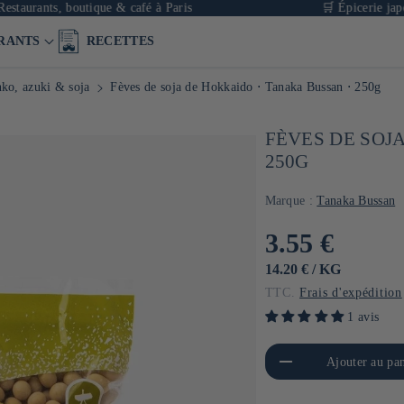
ts, boutique & café à Paris
🛒 Épicerie japonaise en
RANTS
RECETTES
ko, azuki & soja
Fèves de soja de Hokkaido ⋅ Tanaka Bussan ⋅ 250g
FÈVES DE SOJ
250G
Marque :
Tanaka Bussan
Prix
3.55 €
habituel
PRIX
PAR
14.20 €
/
KG
UNITAIRE
TTC.
Frais d'expédition
1 avis
Réduire la quantité de Default
Aug
Ajouter au pan
Title