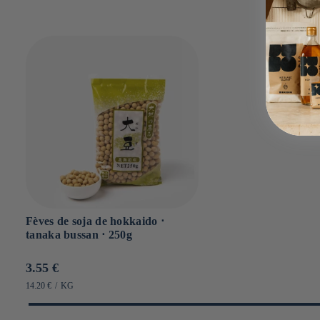
Fèves de soja de hokkaido ⋅
tanaka bussan ⋅ 250g
Prix
3.55 €
habituel
PRIX
PAR
14.20 €
/
KG
UNITAIRE