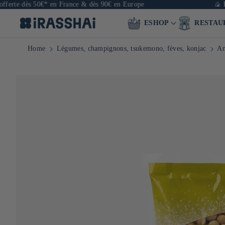
dès 50€* en France & dès 90€ en Europe
🍙 Restauran
ESHOP
RESTAU
Home
Légumes, champignons, tsukemono, fèves, konjac
An