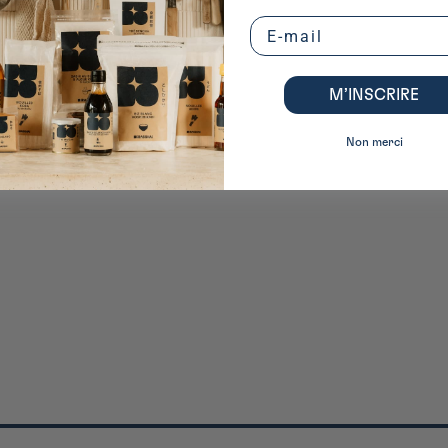
Email
M’INSCRIRE
Non merci