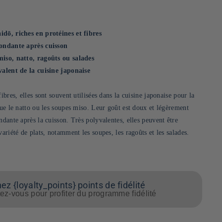
idō, riches en protéines et fibres
fondante après cuisson
miso, natto, ragoûts ou salades
valent de la cuisine japonaise
ibres, elles sont souvent utilisées dans la cuisine japonaise pour la
que le natto ou les soupes miso. Leur goût est doux et légèrement
ndante après la cuisson. Très polyvalentes, elles peuvent être
variété de plats, notamment les soupes, les ragoûts et les salades.
z {loyalty_points} points de fidélité
z-vous pour profiter du programme fidélité