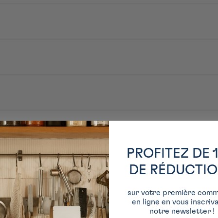
s 4 fois leur volume d'eau pendant 6 heures.
e qui se forme.
 votre goût et dégustez.
PROFITEZ DE 
DE RÉDUCTI
sur votre première com
en ligne en vous inscriv
notre newsletter !