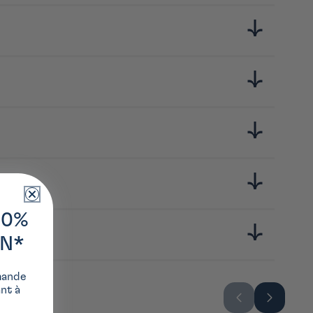
10%
ON*
mande
ant à