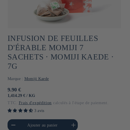
INFUSION DE FEUILLES
D'ÉRABLE MOMIJI 7
SACHETS ⋅ MOMIJI KAEDE ⋅
7G
Marque :
Momiji Kaede
Prix
9.90 €
habituel
PRIX
PAR
1,414.29 €
/
KG
UNITAIRE
TTC.
Frais d'expédition
calculés à l'étape de paiement.
3 avis
a quantité de Default
Augmenter la quantité de
Ajouter au panier
Title
Default Title