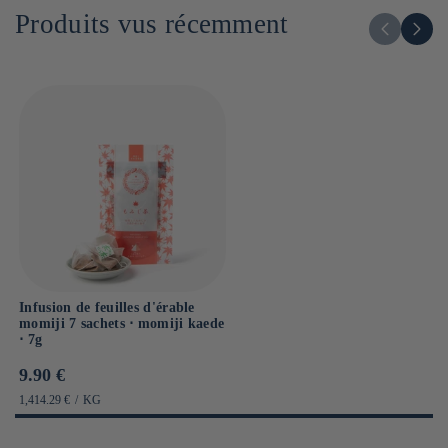
Produits vus récemment
Dont sucres : g
Sel : 0g
Infusion de feuilles d'érable
momiji 7 sachets ⋅ momiji kaede
⋅ 7g
Prix
9.90 €
habituel
PRIX
PAR
1,414.29 €
/
KG
UNITAIRE