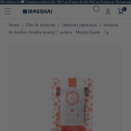
00 références
🚚
Livraison offerte dès 50€* en France & dès 90€ en Europe
🍙 Restaurants,
0
Home
Thés & infusions
Infusions japonaises
Infusion
de feuilles d'érable momiji 7 sachets ⋅ Momiji Kaede ⋅ 7g