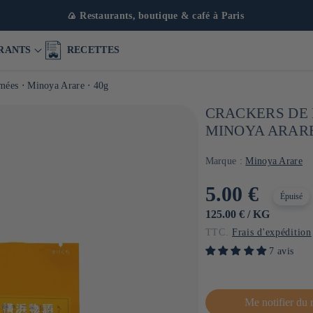
🍙 Restaurants, boutique & café à Paris
RANTS
RECETTES
umées ⋅ Minoya Arare ⋅ 40g
CRACKERS DE 
MINOYA ARARE
Marque :
Minoya Arare
Prix
5.00 €
Épuisé
habituel
PRIX
PAR
125.00 €
/
KG
UNITAIRE
TTC.
Frais d'expédition
7 avis
Me notifier du 