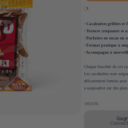
⋅ Cacahuètes grillées et
⋅ Texture croquante et 
⋅ Parfaites en encas ou 
⋅ Format pratique à em
⋅ Accompagne à merveill
Chaque bouchée de ces cac
Les cacahuètes sont soign
délicatement fumées pour 
à saupoudrer sur des plats
SKU:
1002036
Gagne
Connecte