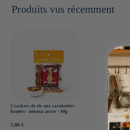
Dont sucres : g
Produits vus récemment
Sel : 0.5g
Crackers de riz aux cacahuètes
fumées ⋅ minoya arare ⋅ 40g
Prix
5.00 €