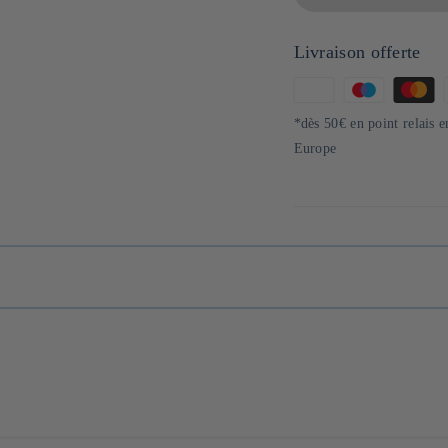
Livraison offerte
Moyens
de
*dès 50€ en point relais 
paiement
Europe