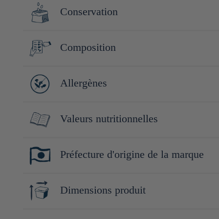
Fondée en 1929 à Yokohama, Minoya Arare fabrique des crackers j
Conservation
"Yokohama Beer Kaki", avec pour philosophie de créer des encas
Conserver à l'abri de la lumière, de la chaleur et de l'humidité.
Composition
Riz gluant 67% (Thaïlande), cacahuètes fumées 24%, sauce soja 
Allergènes
Soja, blé, cacahuète
Valeurs nutritionnelles
Pour 40g (1 paquet) :
Préfecture d'origine de la marque
Énergie : 192kcal/803kj
Protéines : 5.4g
Kanagawa
Lipides : 8g
Dimensions produit
Dont acides gras saturés : g
Glucides : 24.6g
12cm x 28cm x 38cm