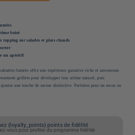
 fumées
arôme boisé
en topping sur salades et plats chauds
porter
e un apéritif
ahuètes fumées offre une expérience gustative riche et savoureuse.
eusement grillées pour développer leur arôme naturel, puis
ajouter une touche de saveur distinctive. Parfaites pour un encas ou
.
z {loyalty_points} points de fidélité
z-vous pour profiter du programme fidélité