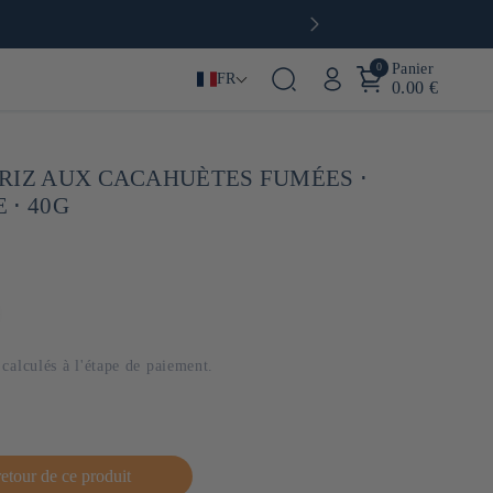
0
Panier
FR
0.00 €
RIZ AUX CACAHUÈTES FUMÉES ⋅
 ⋅ 40G
calculés à l'étape de paiement.
retour de ce produit