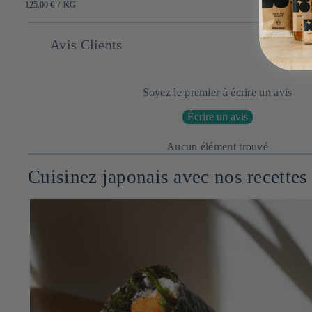
habituel
PRIX
PAR
125.00 €
/
KG
UNITAIRE
Avis Clients
Soyez le premier à écrire un avis
Écrire un avis
Aucun élément trouvé
Cuisinez japonais avec nos recettes