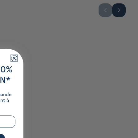
10%
ON*
mande
ant à