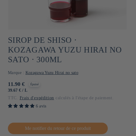
SIROP DE SHISO ⋅
KOZAGAWA YUZU HIRAI NO
SATO ⋅ 300ML
Marque :
Kozagawa Yuzu Hirai no sato
Prix
11.90 €
Épuisé
habituel
PRIX
PAR
39.67 €
/
L
UNITAIRE
TTC.
Frais d'expédition
calculés à l'étape de paiement.
6 avis
Me notifier du retour de ce produit