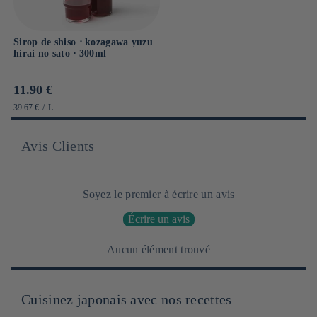
Sirop de shiso ⋅ kozagawa yuzu
hirai no sato ⋅ 300ml
Prix
11.90 €
habituel
PRIX
PAR
39.67 €
/
L
UNITAIRE
Avis Clients
Soyez le premier à écrire un avis
Écrire un avis
Aucun élément trouvé
Cuisinez japonais avec nos recettes