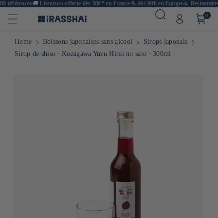
0 références
🚚
Livraison offerte dès 50€* en France & dès 90€ en Europe
🍙 Restaurants,
0
Home
Boissons japonaises sans alcool
Sirops japonais
Sirop de shiso ⋅ Kozagawa Yuzu Hirai no sato ⋅ 300ml