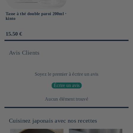
Tasse à thé double paroi 200ml ⋅
kinto
Prix
15.50 €
habituel
Avis Clients
Soyez le premier à écrire un avis
Écrire un avis
Aucun élément trouvé
Cuisinez japonais avec nos recettes