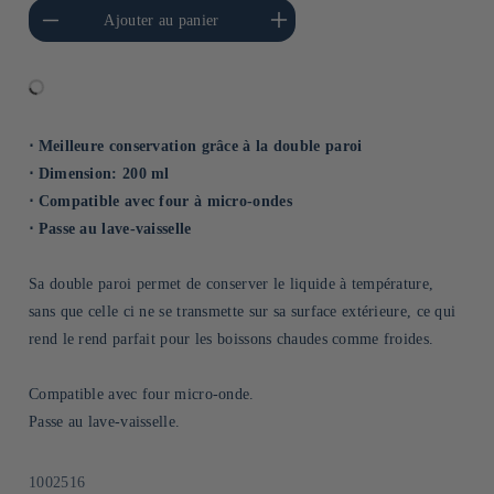
a quantité de Default
Augmenter la quantité de
Ajouter au panier
Title
Default Title
⋅ Meilleure conservation grâce à la double paroi
⋅ Dimension: 200 ml
⋅ Compatible avec four à micro-ondes
⋅ Passe au lave-vaisselle
Sa double paroi permet de conserver le liquide à température,
sans que celle ci ne se transmette sur sa surface extérieure, ce qui
rend le rend parfait pour les boissons chaudes comme froides.
Compatible avec four micro-onde.
Passe au lave-vaisselle.
SKU:
1002516