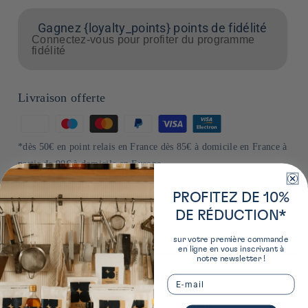
Gagnez {loyalty_points} points de fidélité
Connectez-vous pour profiter du programme
fidélité
Livraison offerte
Moyens
de
*dès 50€ en point relais en France dès 85€ à domicile en France à
paiement
partir de 90€ à domicile en Europe
PROFITEZ DE 10%
DE RÉDUCTION*
sur votre première commande
en ligne en vous inscrivant à
notre newsletter !
Plus de détails sur ce produit
Email
En savoir plus sur le producteur