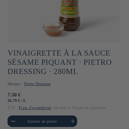
VINAIGRETTE À LA SAUCE
SÉSAME PIQUANT ⋅ PIETRO
DRESSING ⋅ 280ML
Marque :
Pietro Dressing
Prix
7.50 €
habituel
PRIX
PAR
26.79 €
/
L
UNITAIRE
TTC.
Frais d'expédition
calculés à l'étape de paiement.
a quantité de Default
Augmenter la quantité de
Ajouter au panier
Title
Default Title