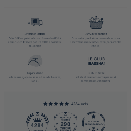
Livraison offerte
10% de réduction
*dès 50€ en point relais en Francedès 85€ à
*sur votre prochaine commande en vous
domicile en Franceà partir de 90€ à domicile
inscrivant à notre newsletter (hors articles
en Europe
exclus)
Espace dédié
Club Fidélité
à la cuisine japonaise au 40 rue du Louvre,
achats et missions récompensés &
Paris 1
récompenses exclusives
4284 avis
290
4284