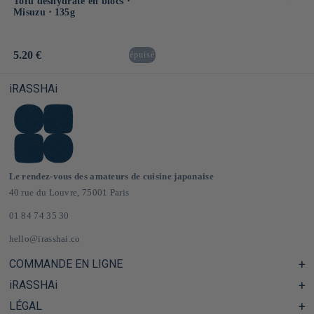
Tofu déshydraté en blocs ⋅
Misuzu ⋅ 135g
Prix
5.20 €
épuisé
habituel
iRASSHAi
Le rendez-vous des amateurs de cuisine japonaise
40 rue du Louvre, 75001 Paris
01 84 74 35 30
hello@irasshai.co
COMMANDE EN LIGNE
iRASSHAi
Centre d'aide & FAQ
Livraison et frais de port en France & Europe
LÉGAL
Les horaires du 40 rue du Louvre, Paris