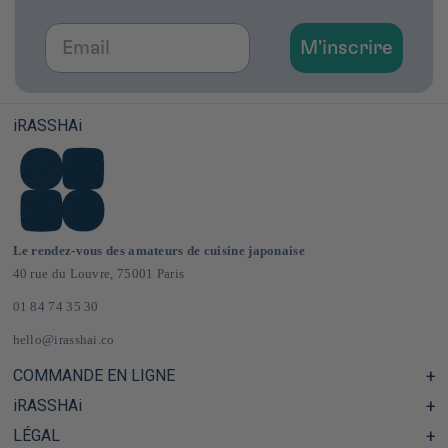
Email
M'inscrire
iRASSHAi
Le rendez-vous des amateurs de cuisine japonaise
40 rue du Louvre, 75001 Paris
01 84 74 35 30
hello@irasshai.co
COMMANDE EN LIGNE
iRASSHAi
Centre d'aide & FAQ
Livraison et frais de port en France & Europe
LÉGAL
Les horaires du 40 rue du Louvre, Paris