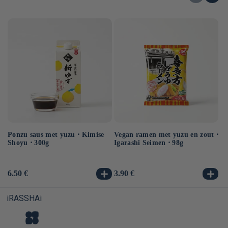
Ponzu saus met yuzu ⋅ Kimise
Vegan ramen met yuzu en zout ⋅
Ve
Shoyu ⋅ 300g
Igarashi Seimen ⋅ 98g
Hi
10
Normale
6.50 €
Normale
3.90 €
No
3.
prijs
prijs
pr
iRASSHAi