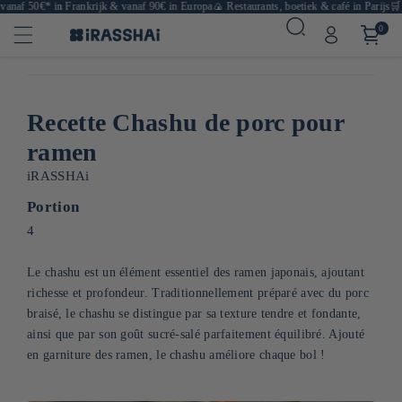
naf 50€* in Frankrijk & vanaf 90€ in Europa
🍙 Restaurants, boetiek & café in Parijs
🛒 Ja
0
Recette Chashu de porc pour
ramen
iRASSHAi
Portion
4
Le chashu est un élément essentiel des ramen japonais, ajoutant
richesse et profondeur. Traditionnellement préparé avec du porc
braisé, le chashu se distingue par sa texture tendre et fondante,
ainsi que par son goût sucré-salé parfaitement équilibré. Ajouté
en garniture des ramen, le chashu améliore chaque bol !