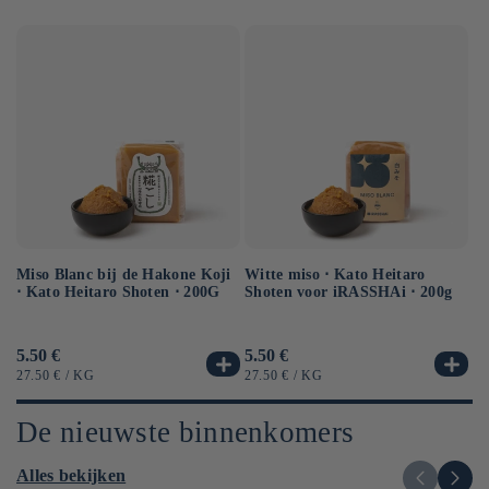
Miso Blanc bij de Hakone Koji
Ge
Witte miso ⋅ Kato Heitaro
⋅ Kato Heitaro Shoten ⋅ 200G
so
Shoten voor iRASSHAi ⋅ 200g
50
Normale
5.50 €
No
6.
Normale
5.50 €
prijs
pr
prijs
EENHEIDSPRIJS
PER
EE
EENHEIDSPRIJS
PER
27.50 €
/
KG
12
27.50 €
/
KG
De nieuwste binnenkomers
Alles bekijken