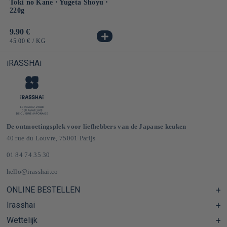
Toki no Kane ⋅ Yugeta Shoyu ⋅
220g
Normale
9.90 €
prijs
EENHEIDSPRIJS
PER
45.00 €
/
KG
iRASSHAi
De ontmoetingsplek voor liefhebbers van de Japanse keuken
40 rue du Louvre, 75001 Parijs
01 84 74 35 30
hello@irasshai.co
ONLINE BESTELLEN
Irasshai
Centre d'aide & FAQ
Livraison et frais de port en France & Europe
Wettelijk
Schema's