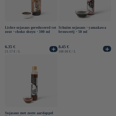
Schuim sojasaus ⋅ yamakawa
Lichte sojasaus gereduceerd tot
brouwerij ⋅ 50 ml
zout ⋅ choko shoyu ⋅ 300 ml
Normale
8.45 €
Normale
6.35 €
prijs
prijs
EENHEIDSPRIJS
PER
EENHEIDSPRIJS
PER
169.00 €
/
L
21.17 €
/
L
Sojasaus met zoete aardappel