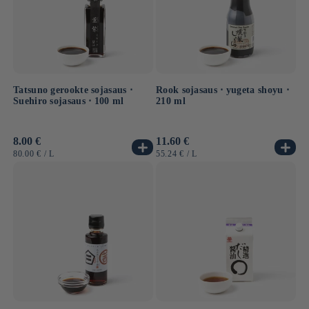
Tatsuno gerookte sojasaus ⋅
Rook sojasaus ⋅ yugeta shoyu ⋅
Suehiro sojasaus ⋅ 100 ml
210 ml
Normale
8.00 €
Normale
11.60 €
prijs
prijs
EENHEIDSPRIJS
PER
EENHEIDSPRIJS
PER
80.00 €
/
L
55.24 €
/
L