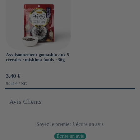
Assaisonnement gomashio aux 5
céréales ⋅ mishima foods ⋅ 36g
Prix
3.40 €
habituel
PRIX
PAR
94.44 €
/
KG
UNITAIRE
Avis Clients
Soyez le premier à écrire un avis
Écrire un avis