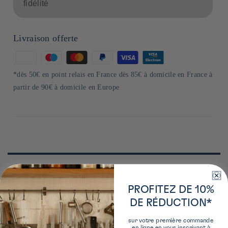
fidélité
Livraison offerte
Moyens
de
*dès 50€ en point relais en France dès 85€ à domicile en France à
paiement
partir de 90€ à domicile en Europe
Plus de détails sur ce produit
PROFITEZ DE 10%
En savoir plus sur le producteur
DE RÉDUCTION*
Instructions
Mishima Foods est une entreprise japonaise renommée,
sur votre première commande
spécialisée dans la fabrication et la vente d'une variété de
en ligne en vous inscrivant à