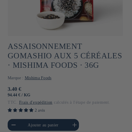
ASSAISONNEMENT
GOMASHIO AUX 5 CÉRÉALES
⋅ MISHIMA FOODS ⋅ 36G
Marque :
Mishima Foods
Prix
3.40 €
habituel
PRIX
PAR
94.44 €
/
KG
UNITAIRE
TTC.
Frais d'expédition
calculés à l'étape de paiement.
2 avis
a quantité de Default
Augmenter la quantité de
Ajouter au panier
Title
Default Title