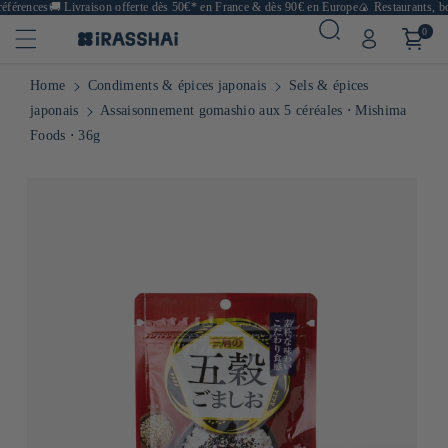
férences
🚚
Livraison offerte dès 50€* en France & dès 90€ en Europe
🍙 Restaurants, bou
0
Home
Condiments & épices japonais
Sels & épices
japonais
Assaisonnement gomashio aux 5 céréales ⋅ Mishima
Foods ⋅ 36g