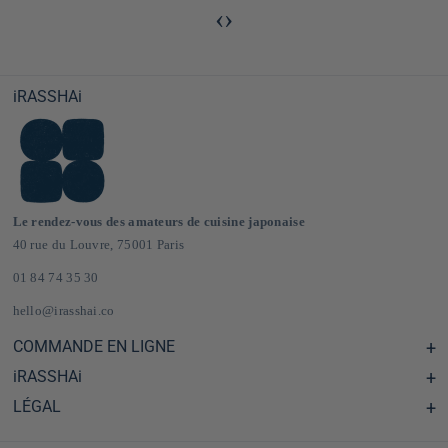
‹
›
iRASSHAi
Le rendez-vous des amateurs de cuisine japonaise
40 rue du Louvre, 75001 Paris
01 84 74 35 30
hello@irasshai.co
COMMANDE EN LIGNE
iRASSHAi
Centre d'aide & FAQ
Livraison et frais de port en France & Europe
LÉGAL
Les horaires du 40 rue du Louvre, Paris
Épicerie japonaise en ligne
Le concept iRASSHAi
CGV