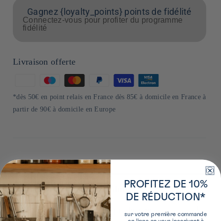
Gagnez {loyalty_points} points de fidélité
Connectez-vous pour profiter du programme
fidélité
Livraison offerte
Moyens
de
*dès 50€ en point relais en France dès 85€ à domicile en France à
paiement
partir de 90€ à domicile en Europe
PROFITEZ DE 10%
Plus de détails sur ce produit
DE RÉDUCTION*
En savoir plus sur le producteur
sur votre première commande
en ligne en vous inscrivant à