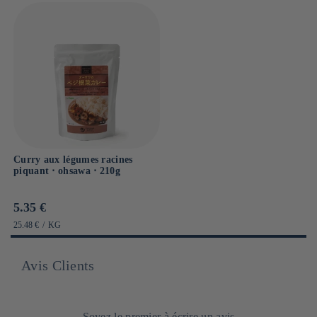
Curry aux légumes racines
piquant ⋅ ohsawa ⋅ 210g
Prix
5.35 €
habituel
PRIX
PAR
25.48 €
/
KG
UNITAIRE
Avis Clients
Soyez le premier à écrire un avis