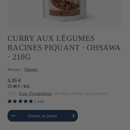
CURRY AUX LÉGUMES
RACINES PIQUANT ⋅ OHSAWA
⋅ 210G
Marque :
Ohsawa
Prix
5.35 €
habituel
PRIX
PAR
25.48 €
/
KG
UNITAIRE
TTC.
Frais d'expédition
calculés à l'étape de paiement.
1 avis
a quantité de Default
Augmenter la quantité de
Ajouter au panier
Title
Default Title