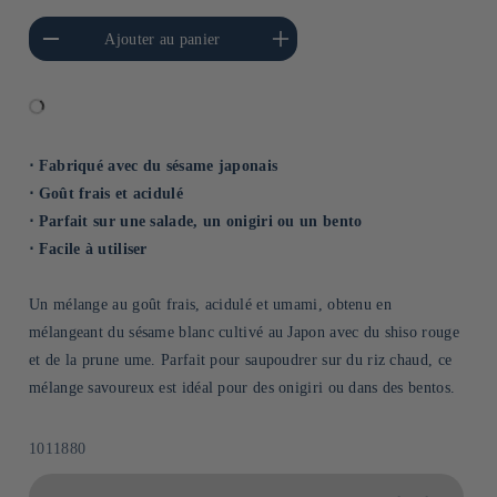
a quantité de Default
Augmenter la quantité de
Ajouter au panier
Title
Default Title
⋅ Fabriqué avec du sésame japonais
⋅ Goût frais et acidulé
⋅ Parfait sur une salade, un onigiri ou un bento
⋅ Facile à utiliser
Un mélange au goût frais, acidulé et umami, obtenu en
mélangeant du sésame blanc cultivé au Japon avec du shiso rouge
et de la prune ume. Parfait pour saupoudrer sur du riz chaud, ce
mélange savoureux est idéal pour des onigiri ou dans des bentos.
SKU:
1011880