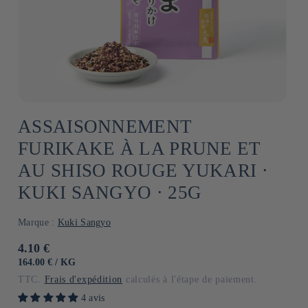
ASSAISONNEMENT
FURIKAKE À LA PRUNE ET
AU SHISO ROUGE YUKARI ⋅
KUKI SANGYO ⋅ 25G
Marque :
Kuki Sangyo
Prix
4.10 €
habituel
PRIX
PAR
164.00 €
/
KG
UNITAIRE
TTC.
Frais d'expédition
calculés à l'étape de paiement.
4 avis