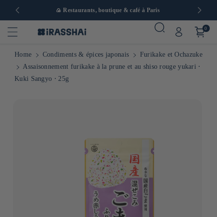
 en Europe
🍙 Restaurants, boutique & café à Paris
0
Home
Condiments & épices japonais
Furikake et Ochazuke
Assaisonnement furikake à la prune et au shiso rouge yukari ⋅
Kuki Sangyo ⋅ 25g