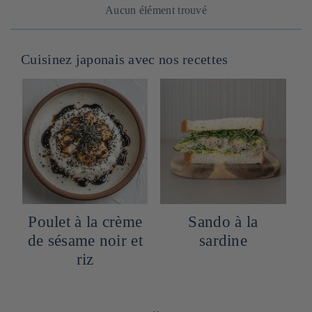
Aucun élément trouvé
Cuisinez japonais avec nos recettes
u
Poulet à la crème
Sando à la
de sésame noir et
sardine
riz