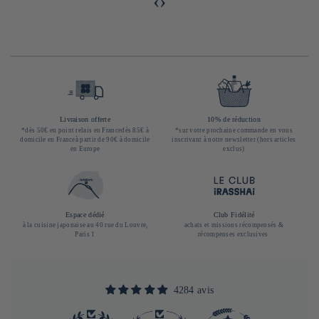
‹
›
Livraison offerte
10% de réduction
*dès 50€ en point relais en Francedès 85€ à
*sur votre prochaine commande en vous
domicile en Franceà partir de 90€ à domicile
inscrivant à notre newsletter (hors articles
en Europe
exclus)
Espace dédié
Club Fidélité
à la cuisine japonaise au 40 rue du Louvre,
achats et missions récompensés &
Paris 1
récompenses exclusives
4284 avis