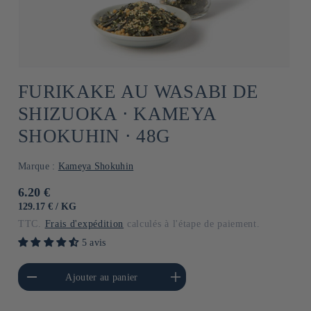
FURIKAKE AU WASABI DE
SHIZUOKA ⋅ KAMEYA
SHOKUHIN ⋅ 48G
Marque :
Kameya Shokuhin
Prix
6.20 €
habituel
PRIX
PAR
129.17 €
/
KG
UNITAIRE
TTC.
Frais d'expédition
calculés à l'étape de paiement.
5 avis
a quantité de Default
Augmenter la quantité de
Ajouter au panier
Title
Default Title