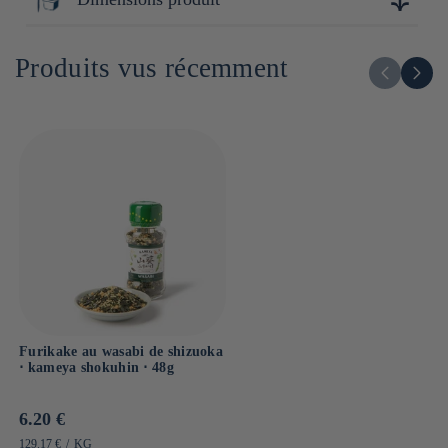
Lipides : 13.3g
Dont acides gras saturés : g
12cm x 5cm x 5cm
Glucides : 45g
Produits vus récemment
Dont sucres : g
Sel : 14.7g
Furikake au wasabi de shizuoka
⋅ kameya shokuhin ⋅ 48g
Prix
6.20 €
habituel
PRIX
PAR
129.17 €
/
KG