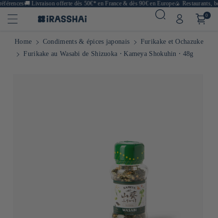
férences
🚚
Livraison offerte dès 50€* en France & dès 90€ en Europe
🍙 Restaurants, bou
0
Home
Condiments & épices japonais
Furikake et Ochazuke
Furikake au Wasabi de Shizuoka ⋅ Kameya Shokuhin ⋅ 48g