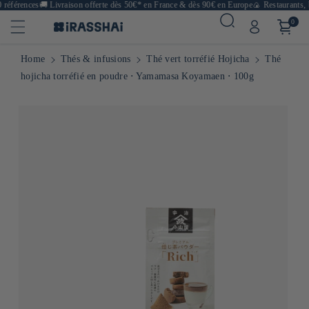
références
🚚
Livraison offerte dès 50€* en France & dès 90€ en Europe
🍙 Restaurants, b
0
Home
Thés & infusions
Thé vert torréfié Hojicha
Thé
hojicha torréfié en poudre ⋅ Yamamasa Koyamaen ⋅ 100g