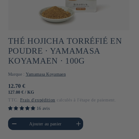
THÉ HOJICHA TORRÉFIÉ EN
POUDRE ⋅ YAMAMASA
KOYAMAEN ⋅ 100G
Marque :
Yamamasa Koyamaen
Prix
12.70 €
habituel
PRIX
PAR
127.00 €
/
KG
UNITAIRE
TTC.
Frais d'expédition
calculés à l'étape de paiement.
16 avis
a quantité de Default
Augmenter la quantité de
Ajouter au panier
Title
Default Title