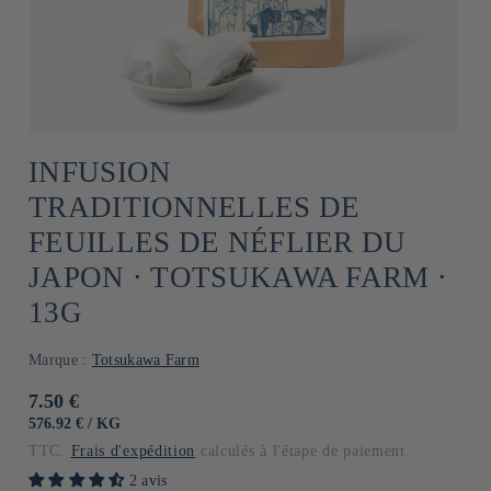
INFUSION
TRADITIONNELLES DE
FEUILLES DE NÉFLIER DU
JAPON ⋅ TOTSUKAWA FARM ⋅
13G
Marque :
Totsukawa Farm
Prix
7.50 €
habituel
PRIX
PAR
576.92 €
/
KG
UNITAIRE
TTC.
Frais d'expédition
calculés à l'étape de paiement.
2 avis