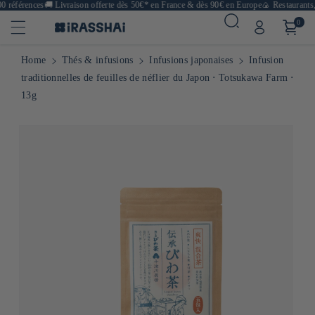
 références
🚚
Livraison offerte dès 50€* en France & dès 90€ en Europe
🍙 Restaurants, 
0
Home
Thés & infusions
Infusions japonaises
Infusion
traditionnelles de feuilles de néflier du Japon ⋅ Totsukawa Farm ⋅
13g