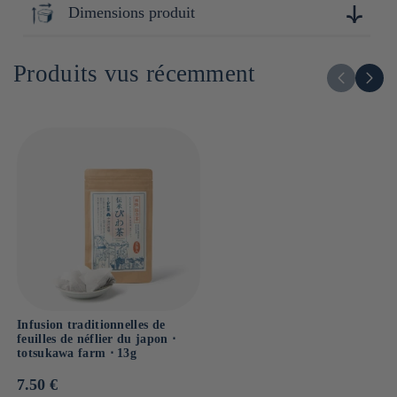
Curcuma (Kagoshima, Japon)
Kagoshima
radiations.
Dimensions produit
2cm x 12cm x 20cm
Produits vus récemment
Infusion traditionnelles de
feuilles de néflier du japon ⋅
totsukawa farm ⋅ 13g
Prix
7.50 €