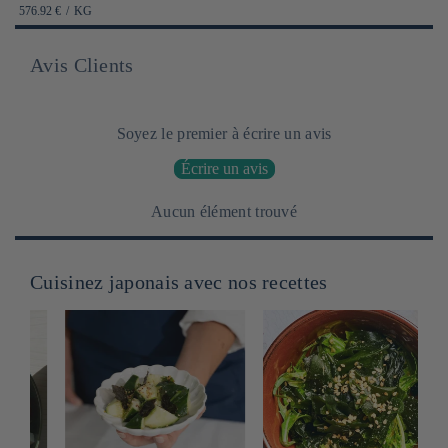
habituel
PRIX
PAR
576.92 €
/
KG
UNITAIRE
Avis Clients
Soyez le premier à écrire un avis
Écrire un avis
Aucun élément trouvé
Cuisinez japonais avec nos recettes