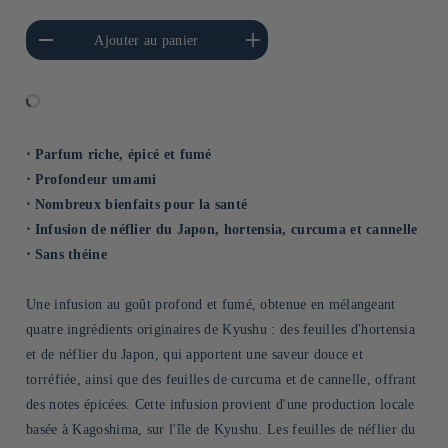
a quantité de Default
Augmenter la quantité de
Ajouter au panier
Title
Default Title
⋅ Parfum riche, épicé et fumé
⋅ Profondeur umami
⋅ Nombreux bienfaits pour la santé
⋅ Infusion de néflier du Japon, hortensia, curcuma et cannelle
⋅ Sans théine
Une infusion au goût profond et fumé, obtenue en mélangeant
quatre ingrédients originaires de Kyushu : des feuilles d'hortensia
et de néflier du Japon, qui apportent une saveur douce et
torréfiée, ainsi que des feuilles de curcuma et de cannelle, offrant
des notes épicées. Cette infusion provient d'une production locale
basée à Kagoshima, sur l'île de Kyushu. Les feuilles de néflier du