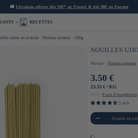
🍙 Restaurants, boutique &
RANTS
RECETTES
illes udon au matcha ⋅ Harima seimen ⋅ 150g
NOUILLES UDO
Marque :
Harima seimen
Prix
3.50 €
habituel
PRIX
PAR
23.33 €
/
KG
UNITAIRE
TTC.
Frais d'expédition
3 avis
Réduire la quantité de Default
Aug
Ajouter au pan
Title