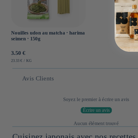
Nouilles udon au matcha ⋅ harima
seimen ⋅ 150g
Prix
3.50 €
habituel
PRIX
PAR
23.33 €
/
KG
UNITAIRE
Avis Clients
Soyez le premier à écrire un avis
Écrire un avis
Aucun élément trouvé
Cuisinez japonais avec nos recettes