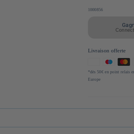
SKU:
1000856
Gagne
Connecte
Livraison offerte
Moyens
de
*dès 50€ en point relais 
paiement
Europe