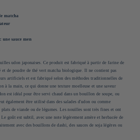
 de matcha
vateur
vec une sauce men
illes udon japonaises. Ce produit est fabriqué à partir de farine de
é et de poudre de thé vert matcha biologique. Il ne contient pas
urs artificiels et est fabriqué selon des méthodes traditionnelles de
don à la main, ce qui donne une texture moelleuse et une saveur
don est idéal pour être servi chaud dans un bouillon de soupe, ou
peut également être utilisé dans des salades d'udon ou comme
lats de viande ou de légumes. Les nouilles sont très fines et ont
. Le goût est subtil, avec une note légèrement amère et herbacée de
itement avec des bouillons de dashi, des sauces de soja légères ou