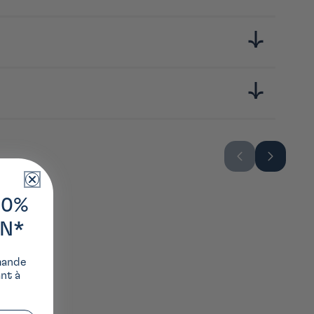
10%
ON*
mande
ant à