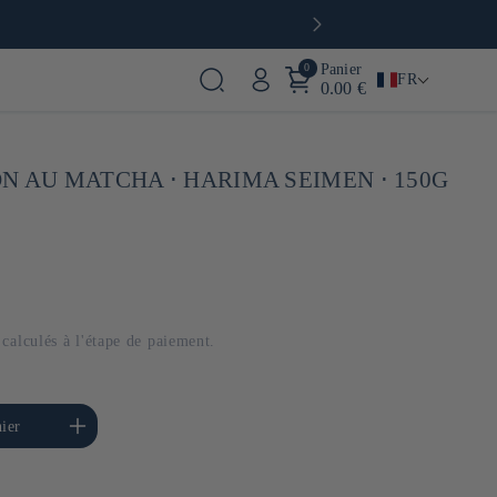
 café à Paris
0
Panier
FR
0.00 €
N AU MATCHA ⋅ HARIMA SEIMEN ⋅ 150G
calculés à l'étape de paiement.
menter la quantité de
ier
Default Title