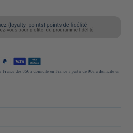
z {loyalty_points} points de fidélité
z-vous pour profiter du programme fidélité
en France dès 85€ à domicile en France à partir de 90€ à domicile en