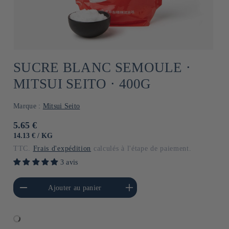
SUCRE BLANC SEMOULE ⋅
MITSUI SEITO ⋅ 400G
Marque :
Mitsui Seito
Prix
5.65 €
habituel
PRIX
PAR
14.13 €
/
KG
UNITAIRE
TTC.
Frais d'expédition
calculés à l'étape de paiement.
3 avis
a quantité de Default
Augmenter la quantité de
Ajouter au panier
Title
Default Title