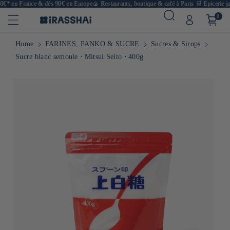
0€* en France & dès 90€ en Europe
🍙 Restaurants, boutique & café à Paris
🛒 Épicerie jap
0
Home
FARINES, PANKO & SUCRE
Sucres & Sirops
Sucre blanc semoule ⋅ Mitsui Seito ⋅ 400g