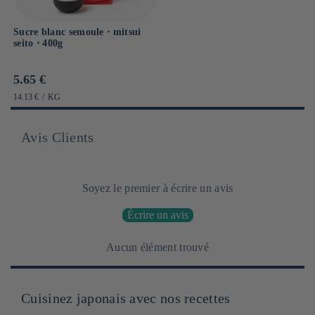
Sucre blanc semoule ⋅ mitsui
seito ⋅ 400g
Prix
5.65 €
habituel
PRIX
PAR
14.13 €
/
KG
UNITAIRE
Avis Clients
Soyez le premier à écrire un avis
Écrire un avis
Aucun élément trouvé
Cuisinez japonais avec nos recettes