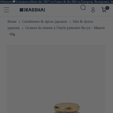
férences
🚚
Livraison offerte dès 50€* en France & dès 90€ en Europe
🍙 Restaurants, bou
0
Home
Condiments & épices japonais
Sels & épices
japonais
Graines de sésame à l'huile pimentée Ra-yu ⋅ Manten
⋅ 60g