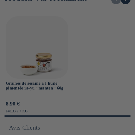
Sel : 1.5g
Graines de sésame à l'huile
pimentée ra-yu ⋅ manten ⋅ 60g
Prix
8.90 €
habituel
PRIX
PAR
148.33 €
/
KG
UNITAIRE
Avis Clients