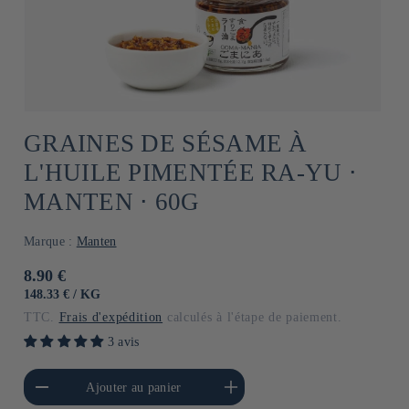
GRAINES DE SÉSAME À
L'HUILE PIMENTÉE RA-YU ⋅
MANTEN ⋅ 60G
Marque :
Manten
Prix
8.90 €
habituel
PRIX
PAR
148.33 €
/
KG
UNITAIRE
TTC.
Frais d'expédition
calculés à l'étape de paiement.
3 avis
a quantité de Default
Augmenter la quantité de
Ajouter au panier
Title
Default Title