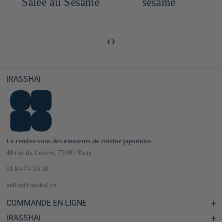
e
Salée au Sésame
sésame
‹
›
iRASSHAi
Le rendez-vous des amateurs de cuisine japonaise
40 rue du Louvre, 75001 Paris
01 84 74 35 30
hello@irasshai.co
COMMANDE EN LIGNE
iRASSHAi
Centre d'aide & FAQ