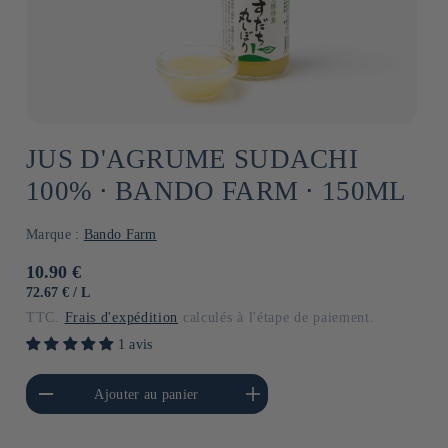
JUS D'AGRUME SUDACHI
100% ⋅ BANDO FARM ⋅ 150ML
Marque :
Bando Farm
Prix
10.90 €
habituel
PRIX
PAR
72.67 €
/
L
UNITAIRE
TTC.
Frais d'expédition
calculés à l'étape de paiement.
1 avis
a quantité de Default
Augmenter la quantité de
Ajouter au panier
Title
Default Title