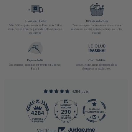
Livraison offerte
10% de réduction
*dès 50€ en point relais en Francedès 85€ à
*sur votre prochaine commande en vous
domicile en Franceà partir de 90€ à domicile
inscrivant à notre newsletter (hors articles
en Europe
exclus)
Espace dédié
Club Fidélité
à la cuisine japonaise au 40 rue du Louvre,
achats et missions récompensés &
Paris 1
récompenses exclusives
4284 avis
290
4284
Vérifié par