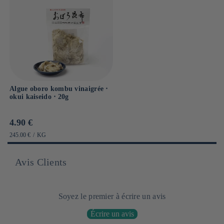
Algue oboro kombu vinaigrée ⋅
okui kaiseido ⋅ 20g
Prix
4.90 €
habituel
PRIX
PAR
245.00 €
/
KG
UNITAIRE
Avis Clients
Soyez le premier à écrire un avis
Écrire un avis