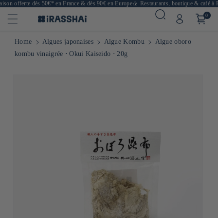
ison offerte dès 50€* en France & dès 90€ en Europe
🍙 Restaurants, boutique & café à P
0
Home
Algues japonaises
Algue Kombu
Algue oboro
kombu vinaigrée ⋅ Okui Kaiseido ⋅ 20g