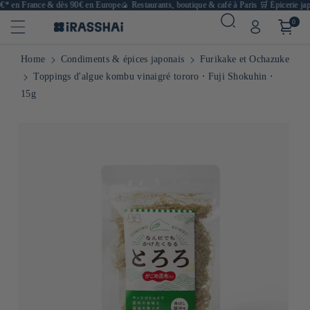
€* en France & dès 90€ en Europe
🍙 Restaurants, boutique & café à Paris
🛒 Épicerie japo
0
Home
Condiments & épices japonais
Furikake et Ochazuke
Toppings d'algue kombu vinaigré tororo ⋅ Fuji Shokuhin ⋅
15g