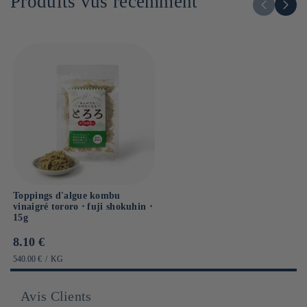
Produits vus récemment
Sel : 0.8g
Toppings d'algue kombu
vinaigré tororo ⋅ fuji shokuhin ⋅
15g
Prix
8.10 €
habituel
PRIX
PAR
540.00 €
/
KG
UNITAIRE
Avis Clients