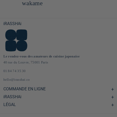
wakame
iRASSHAi
Le rendez-vous des amateurs de cuisine japonaise
40 rue du Louvre, 75001 Paris
01 84 74 35 30
hello@irasshai.co
COMMANDE EN LIGNE
iRASSHAi
Centre d'aide & FAQ
Livraison et frais de port en France & Europe
LÉGAL
Les horaires du 40 rue du Louvre, Paris
Épicerie japonaise en ligne
Le concept iRASSHAi
CGV