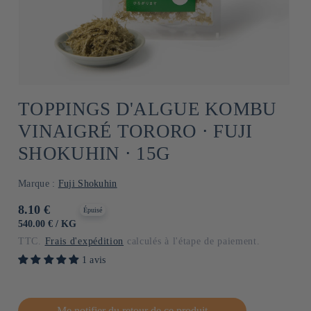
TOPPINGS D'ALGUE KOMBU
VINAIGRÉ TORORO ⋅ FUJI
SHOKUHIN ⋅ 15G
Marque :
Fuji Shokuhin
Prix
8.10 €
Épuisé
habituel
PRIX
PAR
540.00 €
/
KG
UNITAIRE
TTC.
Frais d'expédition
calculés à l'étape de paiement.
1 avis
Me notifier du retour de ce produit