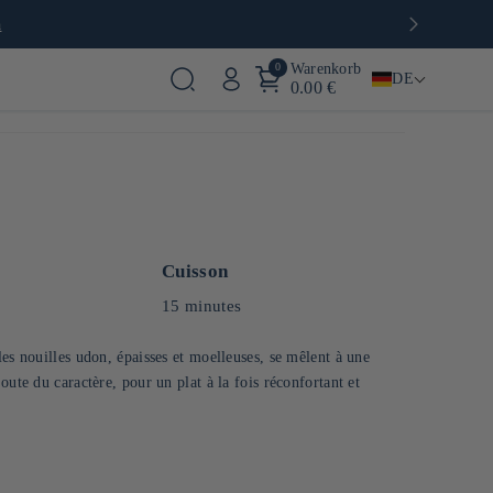
a
0
Warenkorb
DE
0.00 €
Cuisson
15 minutes
es nouilles udon, épaisses et moelleuses, se mêlent à une
oute du caractère, pour un plat à la fois réconfortant et