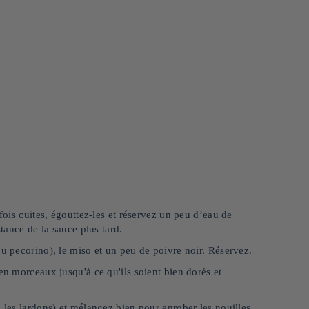
fois cuites, égouttez-les et réservez un peu d’eau de
stance de la sauce plus tard.
ou pecorino), le miso et un peu de poivre noir. Réservez.
en morceaux jusqu'à ce qu'ils soient bien dorés et
u les lardons) et mélangez bien pour enrober les nouilles