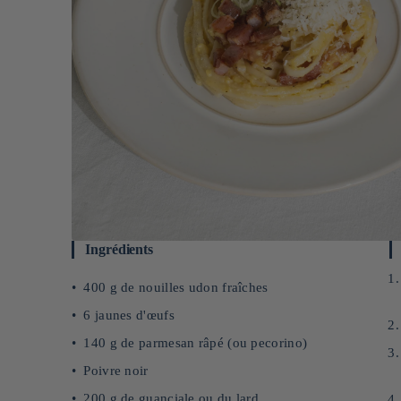
Ingrédients
400 g de nouilles udon fraîches
6 jaunes d'œufs
140 g de parmesan râpé (ou pecorino)
Poivre noir
200 g de guanciale ou du lard