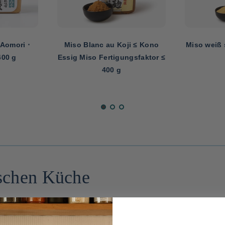
Aomori ⋅
Miso Blanc au Koji ≤ Kono
Miso weiß
400 g
Essig Miso Fertigungsfaktor ≤
400 g
ischen Küche