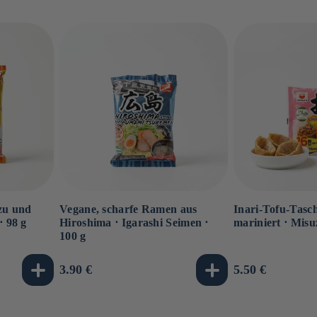
zu und
Vegane, scharfe Ramen aus
Inari-Tofu-Tasch
⋅ 98 g
Hiroshima ⋅ Igarashi Seimen ⋅
mariniert ⋅ Misu
100 g
Normaler
3.90 €
Normaler
5.50 €
Preis
Preis