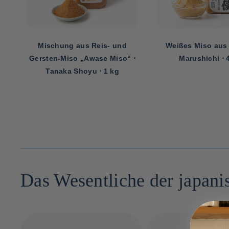
Mischung aus Reis- und
Weißes Miso aus 
 ⋅
Gersten-Miso „Awase Miso“ ⋅
Marushichi ⋅ 
Tanaka Shoyu ⋅ 1 kg
Das Wesentliche der japan