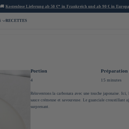
🚚
Kostenlose Lieferung ab 50 €* in Frankreich und ab 90 € in Europ
S
RECETTES
Portion
Préparation
4
15 minutes
Réinventons la carbonara avec une touche japonaise. Ici, l
sauce crémeuse et savoureuse. Le guanciale croustillant aj
surprenant.