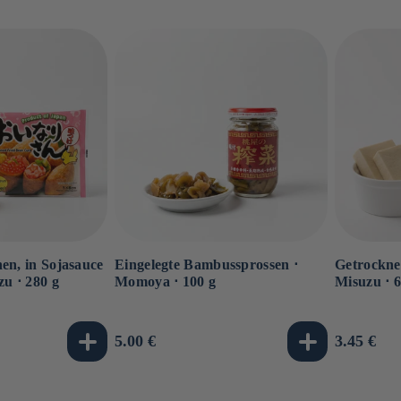
en, in Sojasauce
Eingelegte Bambussprossen ⋅
Getrocknet
zu ⋅ 280 g
Momoya ⋅ 100 g
Misuzu ⋅ 6
Normaler
5.00 €
Normale
3.45 €
Preis
Preis