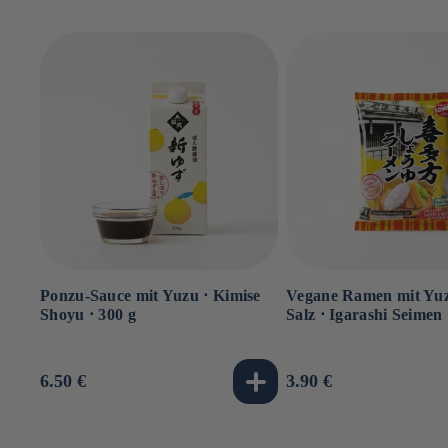
Ponzu-Sauce mit Yuzu ⋅ Kimise
Vegane Ramen mit Yu
Shoyu ⋅ 300 g
Salz ⋅ Igarashi Seimen 
Normaler
6.50 €
Normaler
3.90 €
Preis
Preis