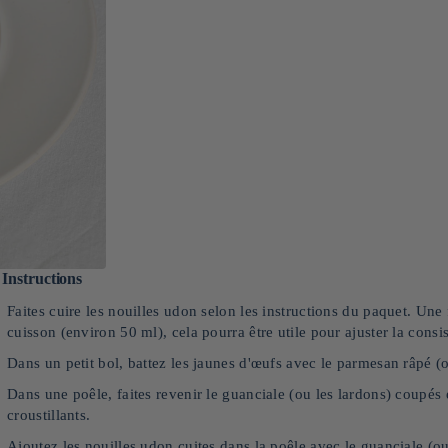
Instructions
Faites cuire les nouilles udon selon les instructions du paquet. Une 
cuisson (environ 50 ml), cela pourra être utile pour ajuster la consi
Dans un petit bol, battez les jaunes d'œufs avec le parmesan râpé (
Dans une poêle, faites revenir le guanciale (ou les lardons) coupés 
croustillants.
Ajoutez les nouilles udon cuites dans la poêle avec le guanciale (o