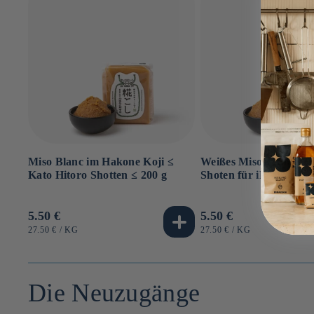
Miso Blanc im Hakone Koji ≤
Weißes Miso ⋅ Kato He
Kato Hitoro Shotten ≤ 200 g
Shoten für iRASSHAi ⋅
Normaler
5.50 €
Normaler
5.50 €
Preis
Preis
GRUNDPREIS
PRO
GRUNDPREIS
PRO
27.50 €
/
KG
27.50 €
/
KG
Die Neuzugänge