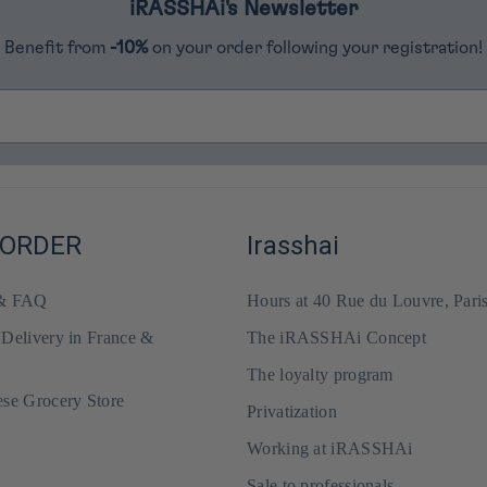
iRASSHAi's Newsletter
Benefit from
-10%
on your order following your registration!
 ORDER
Irasshai
 & FAQ
Hours at 40 Rue du Louvre, Pari
 Delivery in France &
The iRASSHAi Concept
The loyalty program
ese Grocery Store
Privatization
Working at iRASSHAi
Sale to professionals