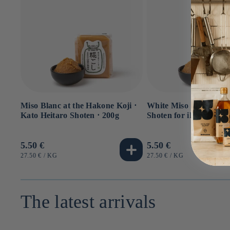
Miso Blanc at the Hakone Koji ⋅
White Miso ⋅ Kato Hei
Kato Heitaro Shoten ⋅ 200g
Shoten for iRASSHAi 
Usual
5.50 €
Usual
5.50 €
price
price
UNIT
BY
UNIT
BY
27.50 €
/
KG
27.50 €
/
KG
PRICE
PRICE
The latest arrivals