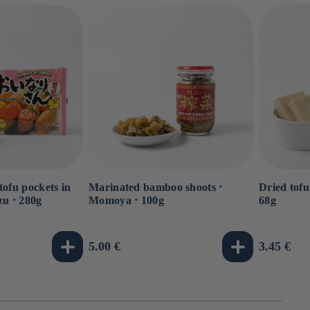
tofu pockets in
Marinated bamboo shoots ⋅
Dried tofu
zu ⋅ 280g
Momoya ⋅ 100g
68g
Usual
5.00 €
Usual
3.45 €
price
price