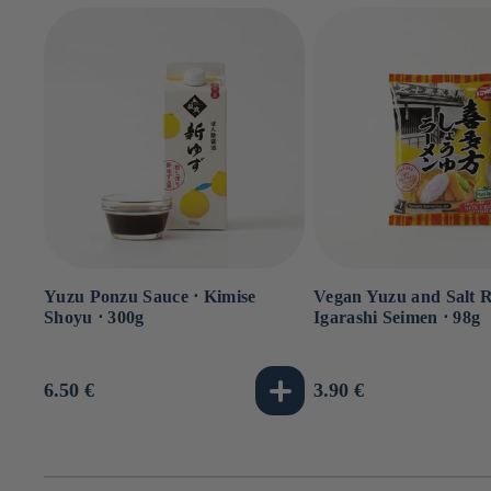
Yuzu Ponzu Sauce ⋅ Kimise
Vegan Yuzu and Salt 
Shoyu ⋅ 300g
Igarashi Seimen ⋅ 98g
Usual
6.50 €
Usual
3.90 €
price
price