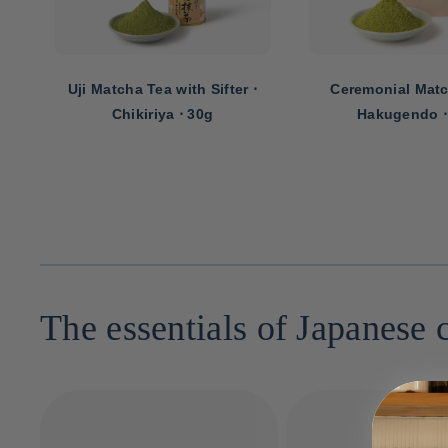
y ⋅
Uji Matcha Tea with Sifter ⋅
Ceremonial Matc
g
Chikiriya ⋅ 30g
Hakugendo ⋅
The essentials of Japanese 