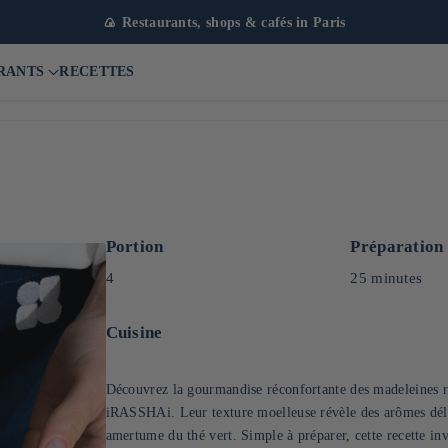
🍙 Restaurants, shops & cafés in Paris
RANTS
RECETTES
Portion
Préparation
4
25 minutes
Cuisine
Découvrez la gourmandise réconfortante des madeleines re
iRASSHAi. Leur texture moelleuse révèle des arômes délica
amertume du thé vert. Simple à préparer, cette recette i