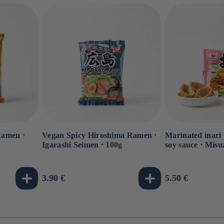
Ramen ⋅
Vegan Spicy Hiroshima Ramen ⋅
Marinated inari 
Igarashi Seimen ⋅ 100g
soy sauce ⋅ Misu
Usual
3.90 €
Usual
5.50 €
price
price