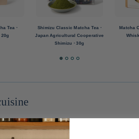
ha Tea ⋅
Shimizu Classic Matcha Tea ⋅
Matcha C
 20g
Japan Agricultural Cooperative
Whisk
Shimizu ⋅ 30g
cuisine