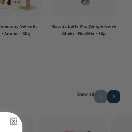
eremony Set with
Matcha Latte Mix (Single-Serve
 ⋅ Anatae ⋅ 30g
Stick) ⋅ RealMix ⋅ 16g
Show all