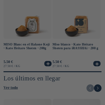
MISO Blanc en el Hakone Koji
Sa
Miso blanco ⋅ Kato Heitaro
⋅ Kato Heitaro Shoten ⋅ 200g
eq
Shoten para iRASSHAi ⋅ 200 g
⋅ 
Precio
5.50 €
Pr
6.
Precio
5.50 €
habitual
ha
habitual
PRECIO
POR
PR
PRECIO
POR
27.50 €
/
KG
12
27.50 €
/
KG
UNITARIO
UN
UNITARIO
Los últimos en llegar
Ver todo