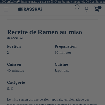
00 artículos
🚚
Envío gratuito a partir de 50 €* en Francia y a partir de 90 € en Europa
🍙 
0
Recette de Ramen au miso
iRASSHAi
Portion
Préparation
2
30 minutes
Cuisson
Cuisine
40 minutes
Japonaise
Catégorie
Salé
Le miso ramen est une version japonaise emblématique des
ramen caractérisée par son bouillon parfumé à base de pâte miso.