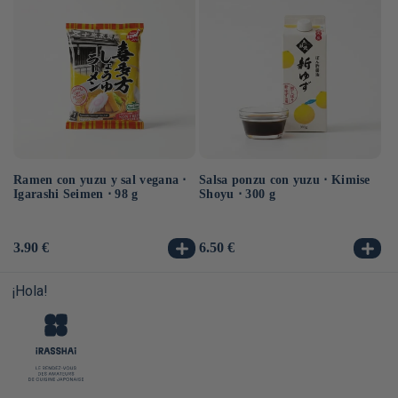
Ramen con yuzu y sal vegana ⋅
Salsa ponzu con yuzu ⋅ Kimise
Ra
Igarashi Seimen ⋅ 98 g
Shoyu ⋅ 300 g
Hi
10
Precio
3.90 €
Precio
6.50 €
Pr
3.
habitual
habitual
ha
¡Hola!