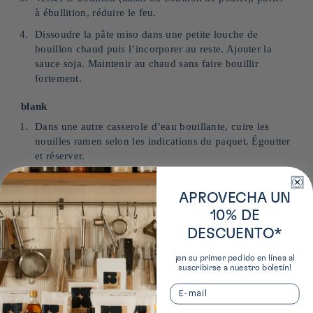
à ébullition, réduire le feu.
Dissoudre la pâte miso dans une petite louche de
bouillon chaud puis l’incorporer au reste. Ajouter la
sauce soja. Maintenir au chaud sans faire bouillir
fortement.
blank
Dans une autre casserole d’eau bouillante, cuire les
nouilles ramen selon les indications du paquet. Égoutter
et réserver.
blank
APROVECHA UN
Répartir les nouilles dans 4 bols.
10% DE
Verser le bouillon miso bien chaud par‑dessus.
DESCUENTO*
Ajouter les tranches de chashu, un demi‑œuf ramen par
¡en su primer pedido en línea al
bol, le maïs, les pousses de bambou, les oignons verts
suscribirse a nuestro boletín!
et les feuilles d’épinards si désiré.
Email
Parsemer de graines de sésame.