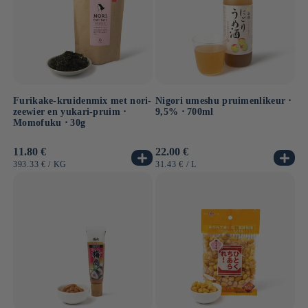
Furikake-kruidenmix met nori-
Nigori umeshu pruimenlikeur ⋅
zeewier en yukari-pruim ⋅
9,5% ⋅ 700ml
Momofuku ⋅ 30g
Normale
11.80 €
Normale
22.00 €
prijs
prijs
EENHEIDSPRIJS
PER
EENHEIDSPRIJS
PER
393.33 €
/
KG
31.43 €
/
L