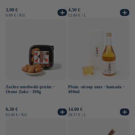
Normale
3.90 €
Normale
4.50 €
prijs
prijs
EENHEIDSPRIJS
PER
EENHEIDSPRIJS
PER
0.09 €
/
KG
12.86 €
/
L
Zachte umeboshi-pruim ⋅
Plum -siroop ume ⋅ hamada ⋅
Otone Zuke ⋅ 100g
490ml
Normale
6.30 €
Normale
14.00 €
prijs
prijs
EENHEIDSPRIJS
PER
EENHEIDSPRIJS
PER
63.00 €
/
KG
28.57 €
/
L