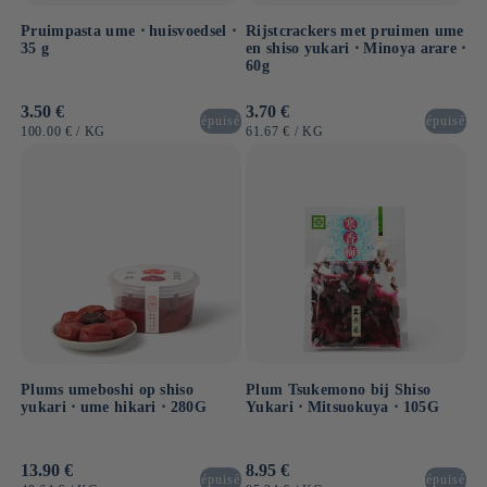
Pruimpasta ume ⋅ huisvoedsel ⋅
Rijstcrackers met pruimen ume
35 g
en shiso yukari ⋅ Minoya arare ⋅
60g
Normale
3.50 €
Normale
3.70 €
épuisé
épuisé
prijs
prijs
EENHEIDSPRIJS
PER
EENHEIDSPRIJS
PER
100.00 €
/
KG
61.67 €
/
KG
Plums umeboshi op shiso
Plum Tsukemono bij Shiso
yukari ⋅ ume hikari ⋅ 280G
Yukari ⋅ Mitsuokuya ⋅ 105G
Normale
13.90 €
Normale
8.95 €
épuisé
épuisé
prijs
prijs