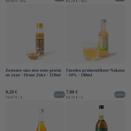
EENHEIDSPRIJS
PER
EENHEIDSPRIJS
PER
49.64 €
/
KG
85.24 €
/
KG
Zoetzure saus met ume-pruim
Umeshu pruimenlikeur Nakano
en yuzu ⋅ Otone Zuke ⋅ 120ml
⋅ 14% ⋅ 180ml
Normale
9.20 €
Normale
7.80 €
épuisé
épuisé
prijs
prijs
EENHEIDSPRIJS
PER
EENHEIDSPRIJS
PER
76.67 €
/
L
43.33 €
/
L