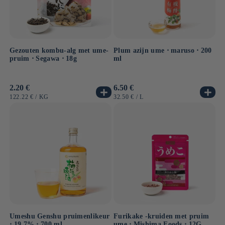
Gezouten kombu-alg met ume-
Plum azijn ume ⋅ maruso ⋅ 200
pruim ⋅ Segawa ⋅ 18g
ml
Normale
2.20 €
Normale
6.50 €
prijs
prijs
EENHEIDSPRIJS
PER
EENHEIDSPRIJS
PER
122.22 €
/
KG
32.50 €
/
L
Umeshu Genshu pruimenlikeur
Furikake -kruiden met pruim
⋅ 19,7% ⋅ 700 ml
ume ⋅ Mishima Foods ⋅ 12G