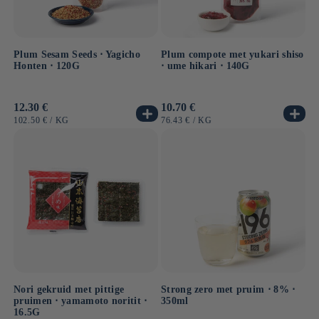
Plum Sesam Seeds ⋅ Yagicho
Plum compote met yukari shiso
Honten ⋅ 120G
⋅ ume hikari ⋅ 140G
Normale
12.30 €
Normale
10.70 €
prijs
prijs
EENHEIDSPRIJS
PER
EENHEIDSPRIJS
PER
102.50 €
/
KG
76.43 €
/
KG
Nori gekruid met pittige
Strong zero met pruim ⋅ 8% ⋅
pruimen ⋅ yamamoto noritit ⋅
350ml
16.5G