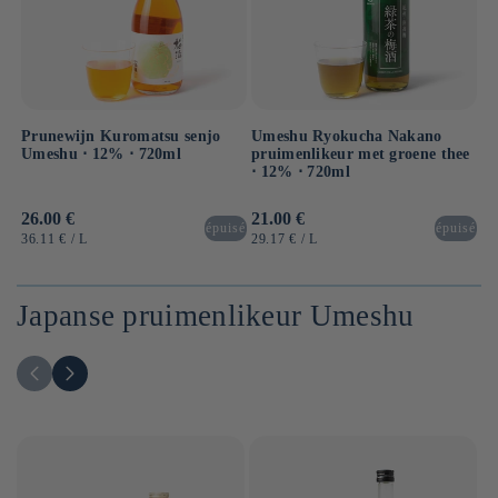
Prunewijn Kuromatsu senjo
Umeshu Ryokucha Nakano
Umeshu ⋅ 12% ⋅ 720ml
pruimenlikeur met groene thee
⋅ 12% ⋅ 720ml
Normale
26.00 €
Normale
21.00 €
épuisé
épuisé
prijs
prijs
EENHEIDSPRIJS
PER
EENHEIDSPRIJS
PER
36.11 €
/
L
29.17 €
/
L
Japanse pruimenlikeur Umeshu