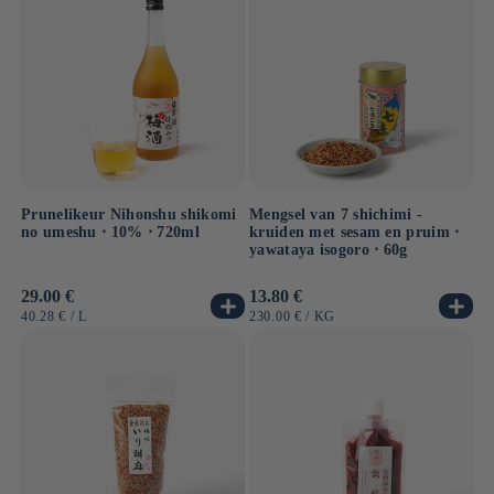
Prunelikeur Nihonshu shikomi
Mengsel van 7 shichimi -
no umeshu ⋅ 10% ⋅ 720ml
kruiden met sesam en pruim ⋅
yawataya isogoro ⋅ 60g
Normale
29.00 €
Normale
13.80 €
prijs
prijs
EENHEIDSPRIJS
PER
EENHEIDSPRIJS
PER
40.28 €
/
L
230.00 €
/
KG