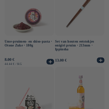
Ume-pruimen- en shiso-pasta ⋅
Set van houten eetstokjes
Otone Zuke ⋅ 180g
onigiri pruim ⋅ 213mm ⋅
Ippinsha
Normale
8.00 €
Normale
13.00 €
prijs
prijs
EENHEIDSPRIJS
PER
44.44 €
/
KG