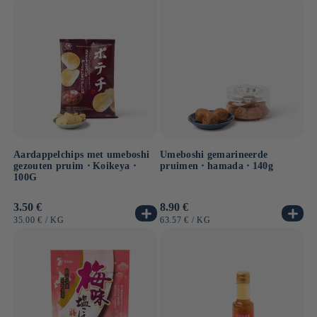
Aardappelchips met umeboshi
Umeboshi gemarineerde
gezouten pruim ⋅ Koikeya ⋅
pruimen ⋅ hamada ⋅ 140g
100G
Normale
3.50 €
Normale
8.90 €
prijs
prijs
EENHEIDSPRIJS
PER
EENHEIDSPRIJS
PER
35.00 €
/
KG
63.57 €
/
KG