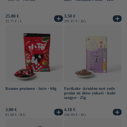
Normale
25.00 €
Normale
3.50 €
prijs
prijs
EENHEIDSPRIJS
PER
EENHEIDSPRIJS
PER
35.71 €
/
L
291.67 €
/
KG
Koume pruimen ⋅ lotte ⋅ 60g
Furikake -kruiden met rode
pruim en shiso yukari ⋅ kuki
sangyo ⋅ 25g
Normale
3.90 €
Normale
4.10 €
prijs
prijs
EENHEIDSPRIJS
PER
EENHEIDSPRIJS
PER
65.00 €
/
KG
164.00 €
/
KG