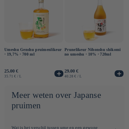
Umeshu Genshu pruimenlikeur
Prunelikeur Nihonshu shikomi
Pr
⋅ 19,7% ⋅ 700 ml
no umeshu ⋅ 10% ⋅ 720ml
Um
Normale
25.00 €
Normale
29.00 €
No
18
prijs
prijs
pr
EENHEIDSPRIJS
PER
EENHEIDSPRIJS
PER
EE
35.71 €
/
L
40.28 €
/
L
36
Meer weten over Japanse
pruimen
Wat is het verschil tussen ume en een gewone