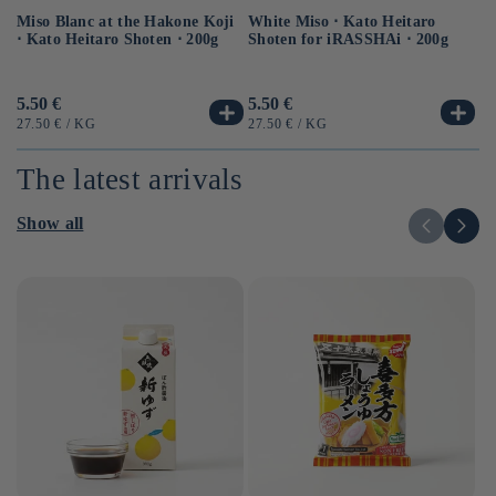
Miso Blanc at the Hakone Koji
Ba
White Miso ⋅ Kato Heitaro
⋅ Kato Heitaro Shoten ⋅ 200g
as
Shoten for iRASSHAi ⋅ 200g
Usual
5.50 €
Us
6.
Usual
5.50 €
price
pr
price
UNIT
BY
UN
UNIT
BY
27.50 €
/
KG
12
27.50 €
/
KG
PRICE
PR
PRICE
The latest arrivals
Show all