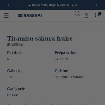
in Europe
🍙 Restaurants, shops & cafés in Paris
0
Tiramisu sakura fraise
iRASSHAi
Portion
Préparation
6
24 hours
Calories
Cuisine
192
Italienne-Japonaise
Catégorie
Dessert