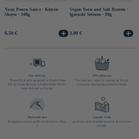
Yuzu Ponzu Sauce ⋅ Kimise
Vegan Yuzu and Salt Ramen ⋅
Ve
Shoyu ⋅ 300g
Igarashi Seimen ⋅ 98g
⋅ 
Usual
6.50 €
Usual
3.90 €
Us
3.
price
price
pr
Free delivery
10% reduction
*From €50 at pick-up points in France From
*on your next order by signing up for our
€85 for home delivery in France From €90 for
newsletter (excluding exclusive items)
home delivery in Europe
Dedicated area
Loyalty Club
In Japanese cuisine at 40 rue du Louvre, Paris
purchases and rewarded missions & exclusive
1
rewards