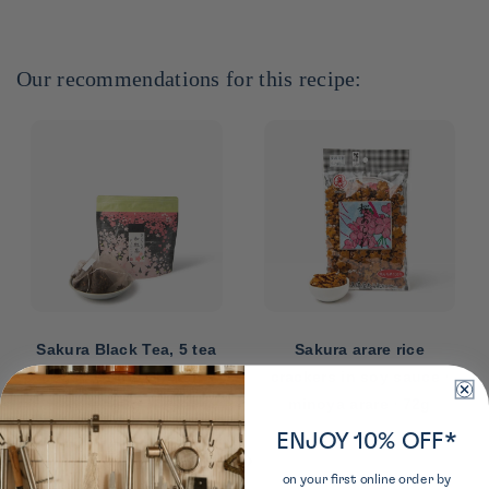
Our recommendations for this recipe:
Sakura Black Tea, 5 tea
Sakura arare rice
bags ⋅ Ogino Shoten ⋅
crackers in soy sauce ⋅
10g
minoya arare ⋅ 72g
ENJOY 10% OFF*
‹
›
on your first online order by