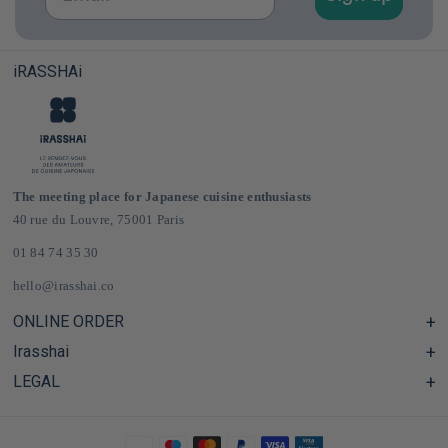
iRASSHAi
The meeting place for Japanese cuisine enthusiasts
40 rue du Louvre, 75001 Paris
01 84 74 35 30
hello@irasshai.co
ONLINE ORDER
Irasshai
Help Center & FAQ
Shipping and Delivery in France & Europe
LEGAL
Hours at 40 Rue du Louvre, Paris
Online Japanese Grocery Store
The iRASSHAi Concept
Legal terms
The loyalty program
Legal Notice