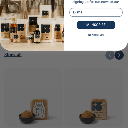
signing up for our newsletter!
Email
M’INSCRIRE
No thank you
The essentials of Japanese cuisine
Show all