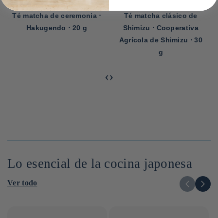
Té matcha de ceremonia ⋅
Té matcha clásico de
Hakugendo ⋅ 20 g
Shimizu ⋅ Cooperativa
Agrícola de Shimizu ⋅ 30
g
‹
›
Lo esencial de la cocina japonesa
Ver todo