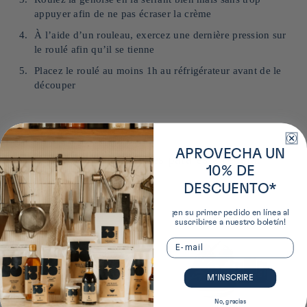
appuyer afin de ne pas écraser la crème
À l’aide d’un rouleau, exercez une dernière pression sur
le roulé afin qu’il se tienne
Placez le roulé au moins 1h au réfrigérateur avant de le
découper
APROVECHA UN
Nuestras recomendaciones para esta receta:
10% DE
DESCUENTO*
¡en su primer pedido en línea al
suscribirse a nuestro boletín!
Email
M’INSCRIRE
No, gracias