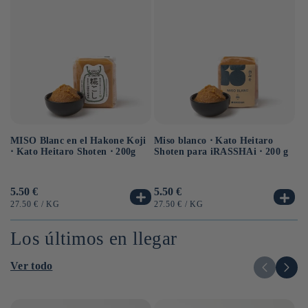
MISO Blanc en el Hakone Koji
Sa
Miso blanco ⋅ Kato Heitaro
⋅ Kato Heitaro Shoten ⋅ 200g
eq
Shoten para iRASSHAi ⋅ 200 g
⋅ 
Precio
5.50 €
Pr
6.
Precio
5.50 €
habitual
ha
habitual
PRECIO
POR
PR
PRECIO
POR
27.50 €
/
KG
12
27.50 €
/
KG
UNITARIO
UN
UNITARIO
Los últimos en llegar
Ver todo