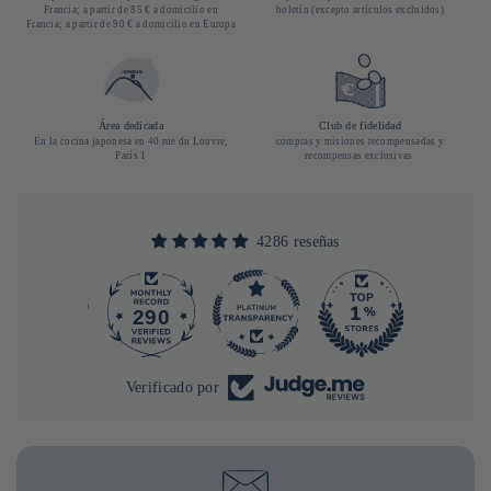
Francia; a partir de 85 € a domicilio en
boletín (excepto artículos excluidos)
Francia; a partir de 90 € a domicilio en Europa
Área dedicada
Club de fidelidad
En la cocina japonesa en 40 rue du Louvre,
compras y misiones recompensadas y
París 1
recompensas exclusivas
4286 reseñas
290
4286
Verificado por