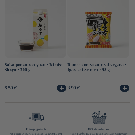
Salsa ponzu con yuzu ⋅ Kimise
Ramen con yuzu y sal vegana ⋅
Ra
Shoyu ⋅ 300 g
Igarashi Seimen ⋅ 98 g
Hi
10
Precio
6.50 €
Precio
3.90 €
Pr
3.
habitual
habitual
ha
Entrega gratuita
10% de reducción
*A partir de 50 € en puntos de recogida en
*en tu próximo pedido al suscribirte a nuestro