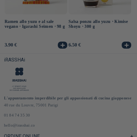
Ramen allo yuzu e al sale
Salsa ponzu allo yuzu ⋅ Kimise
Ra
vegano ⋅ Igarashi Seimen ⋅ 98 g
Shoyu ⋅ 300 g
ve
Prezzo
3.90 €
Prezzo
6.50 €
Pr
3.
di
di
di
listino
listino
li
iRASSHAi
L'appuntamento imperdibile per gli appassionati di cucina giapponese
40 rue du Louvre, 75001 Parigi
01 84 74 35 30
hello@irasshai.co
ORDINE ONLINE