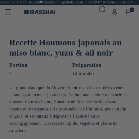
 con oltre 1000 articoli
🚚
Spedizione gratuita a partire da 50 €* in Francia e da 90 € in E
0
Recette Houmous japonais au
miso blanc, yuzu & ail noir
Portion
Préparation
4
10 minutes
Un grand classique du Moyen-Orient revisité avec des saveurs
umami typiquement japonaises. Ce houmous crémeux associe la
douceur du miso blanc, l’onctuosité de la crème de sésame
japonaise (nerigoma) et la profondeur de l’ail noir, pour un dip
original et savoureux à déguster à l’apéritif ou en
accompagnement. Une recette rapide, végétale et pleine de
caractère.