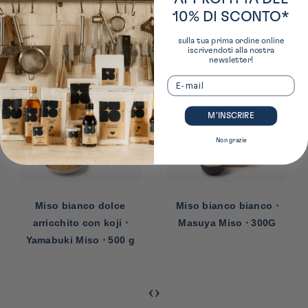
10% DI SCONTO*
I nostri consigli per questa ricetta:
sulla tua prima ordine online
iscrivendoti alla nostra
newsletter!
Email
M’INSCRIRE
Non grazie
Miso bianco bianco ⋅
Miscela di miso bianco e
Masuya Miso ⋅ 300G
rosso di Hakone Awase
miso ⋅ Kato Heitaro
shoten ⋅ 200 g
‹
›