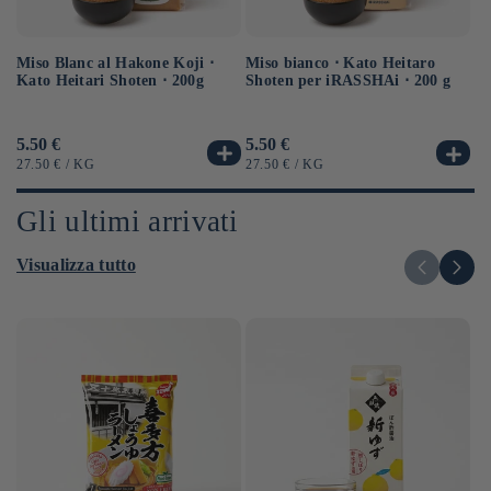
Miso Blanc al Hakone Koji ⋅
Sa
Miso bianco ⋅ Kato Heitaro
Kato Heitari Shoten ⋅ 200g
eq
Shoten per iRASSHAi ⋅ 200 g
⋅ 
Prezzo
5.50 €
Pr
6.
Prezzo
5.50 €
di
di
di
PREZZO
PER
P
PREZZO
PER
27.50 €
/
KG
12
27.50 €
/
KG
listino
li
listino
UNITARIO
UN
UNITARIO
Gli ultimi arrivati
Visualizza tutto