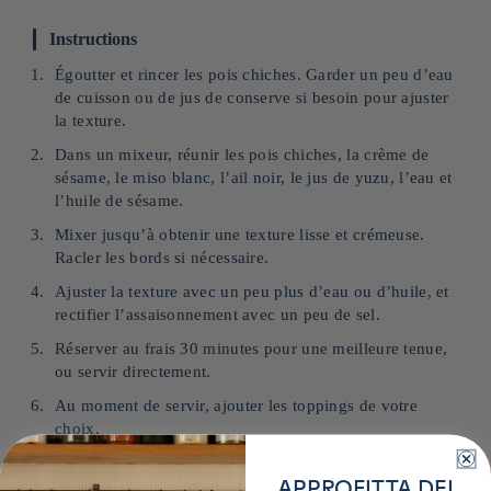
Instructions
Égoutter et rincer les pois chiches. Garder un peu d’eau
de cuisson ou de jus de conserve si besoin pour ajuster
la texture.
Dans un mixeur, réunir les pois chiches, la crème de
sésame, le miso blanc, l’ail noir, le jus de yuzu, l’eau et
l’huile de sésame.
Mixer jusqu’à obtenir une texture lisse et crémeuse.
Racler les bords si nécessaire.
Ajuster la texture avec un peu plus d’eau ou d’huile, et
rectifier l’assaisonnement avec un peu de sel.
Réserver au frais 30 minutes pour une meilleure tenue,
ou servir directement.
Au moment de servir, ajouter les toppings de votre
choix.
APPROFITTA DEL