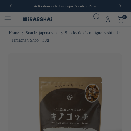
 en Europe
🍙 Restaurants, boutique & café à Paris
0
Home
Snacks japonais
Snacks de champignons shiitaké
⋅ Tamachan Shop ⋅ 30g