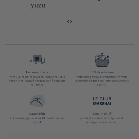
yuzu
‹
›
Livraison offerte
10% de réduction
*dès 50€ en point relais en Francedès 85€ à
*sur votre prochaine commande en vous
domicile en Franceà partir de 90€ à domicile
inscrivant à notre newsletter (hors articles
en Europe
exclus)
Espace dédié
Club Fidélité
à la cuisine japonaise au 40 rue du Louvre,
achats et missions récompensés &
Paris 1
récompenses exclusives