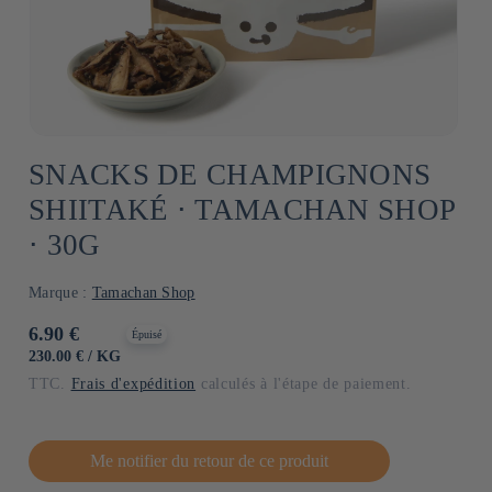
SNACKS DE CHAMPIGNONS
SHIITAKÉ ⋅ TAMACHAN SHOP
⋅ 30G
Marque :
Tamachan Shop
Prix
6.90 €
Épuisé
habituel
PRIX
PAR
230.00 €
/
KG
UNITAIRE
TTC.
Frais d'expédition
calculés à l'étape de paiement.
Me notifier du retour de ce produit