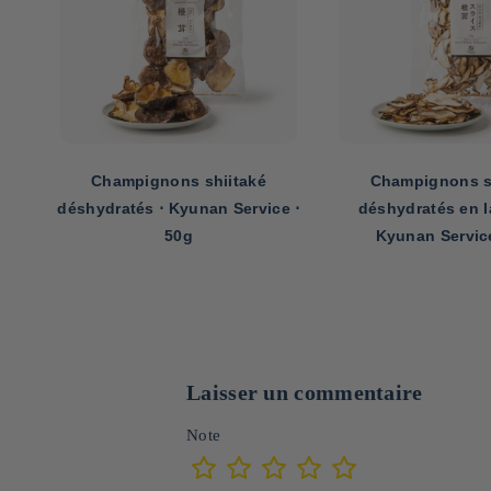
Champignons shiitaké
Baguettes de cuisi
e ⋅
déshydratés en lamelles ⋅
de cyprès ⋅ T
Kyunan Service ⋅ 40g
INTERNATI
Laisser un commentaire
Note