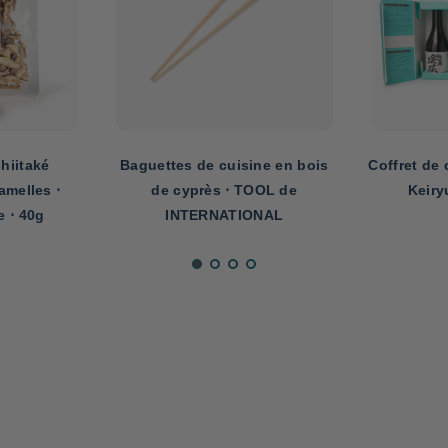
ne en bois
Coffret de dégustation de saké
Algue nori
OOL de
Keiryu ⋅ 15% ⋅ 900ml
en lamelles
ONAL