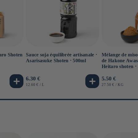
Sauce soja équilibrée artisanale ⋅
Mélange de miso
aro Shoten
Asarisasuke Shoten ⋅ 500ml
de Hakone Awase
g
Heitaro shoten ⋅
Prix
6.30 €
Prix
5.50 €
habituel
habituel
PRIX
PAR
PRIX
PAR
12.60 €
/
L
27.50 €
/
KG
UNITAIRE
UNITAIRE