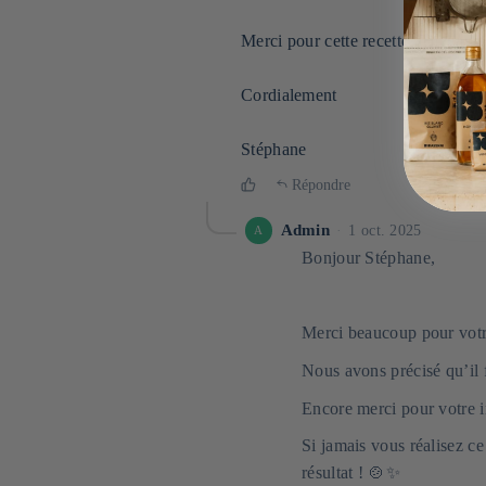
Merci pour cette recette alléchante
Cordialement
Stéphane
Répondre
Admin
1 oct. 2025
A
Bonjour Stéphane,
Merci beaucoup pour vot
Nous avons précisé qu’il f
Encore merci pour votre in
Si jamais vous réalisez c
résultat ! 🍲✨