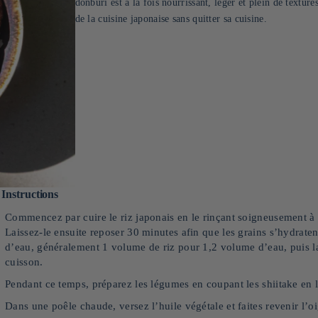
donburi est à la fois nourrissant, léger et plein de textur
de la cuisine japonaise sans quitter sa cuisine.
Instructions
Commencez par cuire le riz japonais en le rinçant soigneusement à l
Laissez-le ensuite reposer 30 minutes afin que les grains s’hydraten
d’eau, généralement 1 volume de riz pour 1,2 volume d’eau, puis l
cuisson.
Pendant ce temps, préparez les légumes en coupant les shiitake en l
Dans une poêle chaude, versez l’huile végétale et faites revenir l’o