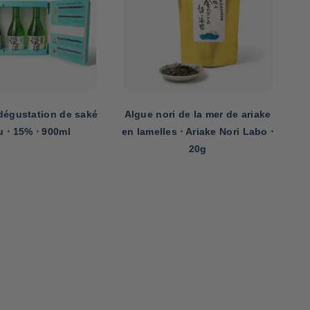
 de la mer de ariake
Coffret de crackers de riz arare
Ch
 ⋅ Ariake Nori Labo ⋅
⋅ Minoya Arare ⋅ 155g
sa
20g