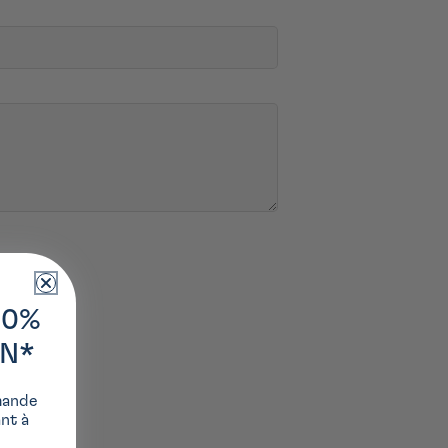
10%
ON*
mande
ant à