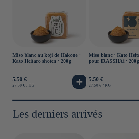
Miso blanc au koji de Hakone ⋅
Miso blanc ⋅ Kato Heit
Kato Heitaro shoten ⋅ 200g
pour iRASSHAi ⋅ 200
Prix
5.50 €
Prix
5.50 €
habituel
habituel
PRIX
PAR
PRIX
PAR
27.50 €
/
KG
27.50 €
/
KG
UNITAIRE
UNITAIRE
Les derniers arrivés