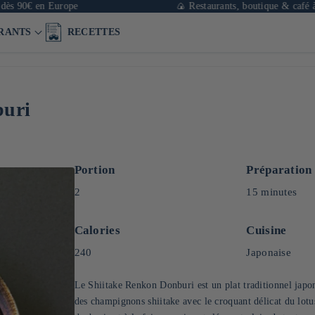
en Europe
🍙 Restaurants, boutique & café à Paris
RANTS
RECETTES
buri
Portion
Préparation
2
15 minutes
Calories
Cuisine
240
Japonaise
Le Shiitake Renkon Donburi est un plat traditionnel japo
des champignons shiitake avec le croquant délicat du lotus