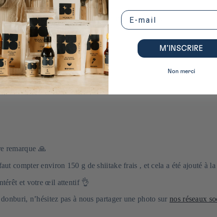
Email
 mais vous n'avez pas indiqué la quantité de shiitake ?
M’INSCRIRE
Non merci
re remarque 🙏
aut compter environ 150 g de shiitake frais , et cela a été ajouté à la
térêt et votre œil attentif 👌
e donburi, n’hésitez pas à nous partager une photo sur
nos réseaux so