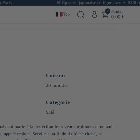
🛒 Épicerie japonaise en ligne avec + 1000 références
0
Panier
FR
0.00 €
Cuisson
20 minutes
Catégorie
Salé
nais qui marie à la perfection les saveurs profondes et umami
, appelé renkon. Servi sur un lit de riz blanc chaud, ce