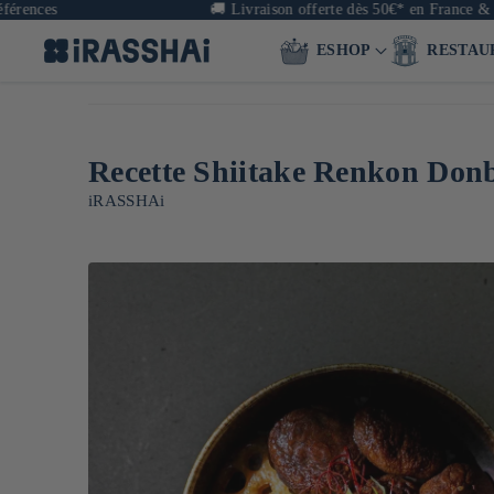
🚚
Livraison offerte dès 50€* en France & dès 90€ 
ESHOP
RESTAU
Recette Shiitake Renkon Don
iRASSHAi