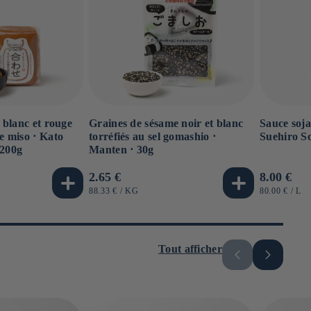
 blanc et rouge
Graines de sésame noir et blanc
Sauce soja
 miso ⋅ Kato
torréfiés au sel gomashio ⋅
Suehiro S
 200g
Manten ⋅ 30g
Prix
2.65 €
Prix
8.00 €
habituel
habituel
PRIX
PAR
PRIX
PA
88.33 €
/
KG
80.00 €
/
L
UNITAIRE
UNITAIRE
Tout afficher